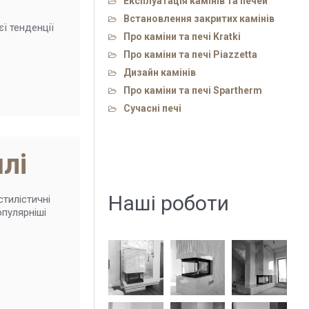
Експлуатація камінів та печей
Встановлення закритих камінів
ієї тенденції
Про каміни та печі Kratki
Про каміни та печі Piazzetta
Дизайн камінів
Про каміни та печі Spartherm
Сучасні печі
лі
Наші роботи
стилістичні
опулярніші