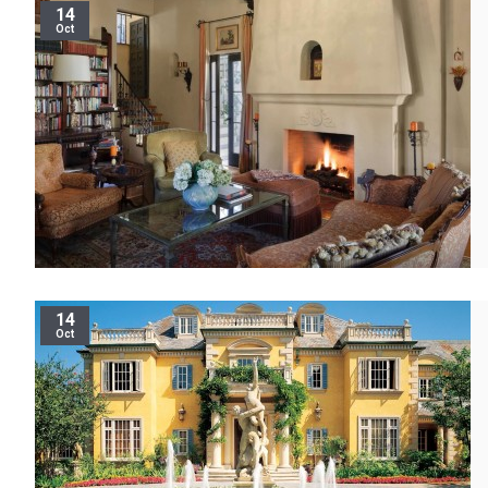
14
Oct
14
Oct