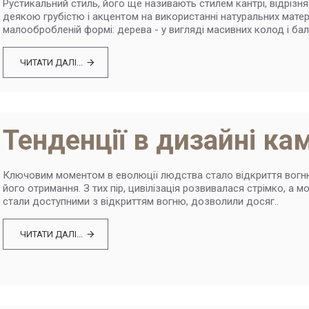
Рустикальний стиль, його ще називають стилем кантрі, відрізн
деякою грубістю і акцентом на використанні натуральних матері
малообробленій формі: дерева - у вигляді масивних колод і бало
ЧИТАТИ ДАЛІ...
Тенденції в дизайні кам
Ключовим моментом в еволюції людства стало відкриття вогню
його отримання. З тих пір, цивілізація розвивалася стрімко, а 
стали доступними з відкриттям вогню, дозволили досяг..
ЧИТАТИ ДАЛІ...