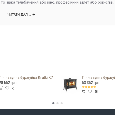
то зірка телебачення або кіно, професійний атлет або рок-спів..
ЧИТАТИ ДАЛІ...
Піч чавунна буржуйка Kratki K7
Піч чавунна буржуй
28 652 грн.
53 352 грн.