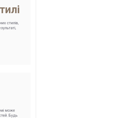
тилі
их стилів,
зультаті,
омі може
тей. Будь