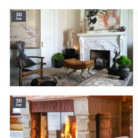
30
Sep
30
Sep