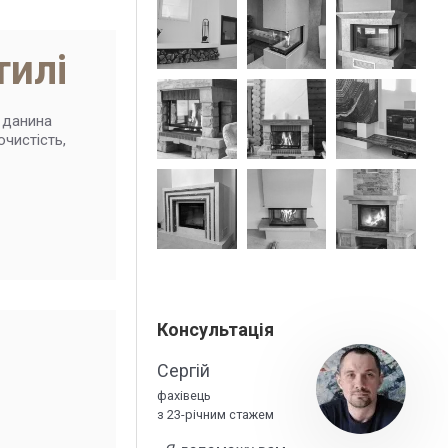
тилі
к данина
очистість,
Консультація
м
Сергій
фахівець
з 23-річним стажем