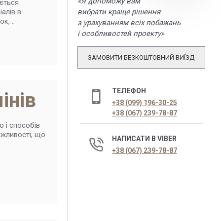
«Я допоможу вам
яється
вибрати краще рішення
алів в
к, ..
з урахуванням всіх побажань
і особливостей проекту»
ЗАМОВИТИ БЕЗКОШТОВНИЙ ВИЇЗД
ТЕЛЕФОН
інів
+38 (099) 196-30-25
+38 (067) 239-78-87
 і способів
можливості, що
НАПИСАТИ В VIBER
+38 (067) 239-78-87