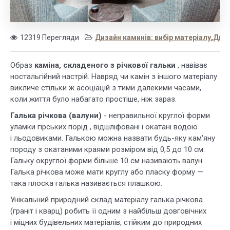
12319 Перегляди
Дизайн каминів: вибір матеріалу
,
Диза
Образ
каміна, складеного з річкової гальки
, навіває
ностальгійний настрій. Навряд чи камін з іншого матеріалу
викличе стільки ж асоціацій з тими далекими часами,
коли життя було набагато простіше, ніж зараз.
Галька річкова (валуни)
- неправильної круглої форми
уламки гірських порід , відшліфовані і окатані водою
і льодовиками. Галькою можна назвати будь-яку кам'яну
породу з окатаними краями розміром від 0,5 до 10 см.
Гальку округлої форми більше 10 см називають валун.
Галька річкова може мати круглу або пласку форму —
така плоска галька називається плашкою.
Унікальний природний склад матеріалу галька річкова
(граніт і кварц) робить її одним з найбільш довговічних
і міцних будівельних матеріалів, стійким до природних