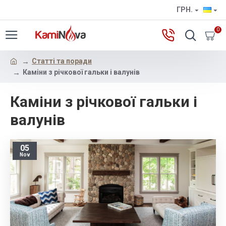
ГРН.
0
Статті та поради
Каміни з річкової гальки і валунів
Каміни з річкової гальки і
валунів
05
Nov