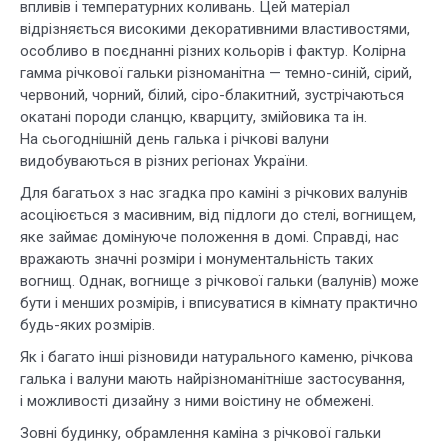
впливів і температурних коливань. Цей матеріал
відрізняється високими декоративними властивостями,
особливо в поєднанні різних кольорів і фактур. Колірна
гамма річкової гальки різноманітна — темно-синій, сірий,
червоний, чорний, білий, сіро-блакитний, зустрічаються
окатані породи сланцю, кварциту, змійовика та ін.
На сьогоднішній день галька і річкові валуни
видобуваються в різних регіонах України.
Для багатьох з нас згадка про каміні з річкових валунів
асоціюється з масивним, від підлоги до стелі, вогнищем,
яке займає домінуюче положення в домі. Справді, нас
вражають значні розміри і монументальність таких
вогнищ. Однак, вогнище з річкової гальки (валунів) може
бути і менших розмірів, і вписуватися в кімнату практично
будь-яких розмірів.
Як і багато інші різновиди натурального каменю, річкова
галька і валуни мають найрізноманітніше застосування,
і можливості дизайну з ними воістину не обмежені.
Зовні будинку, обрамлення каміна з річкової гальки