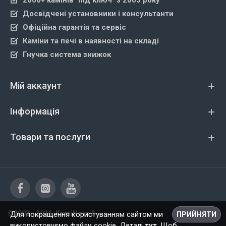
2000+ камінів "під ключ" з 2003 року
Досвідчені установники і консультанти
Офіційна гарантія та сервіс
Каміни та печі в наявності на складі
Гнучка система знижок
Мій аккаунт
Інформація
Товари та послуги
©2003 - 2026, KamiNova®
Для покращення користуванням сайтом ми
ПРИЙНЯТИ
використовуємо файли cookie. Деталі
тут
. Щоб