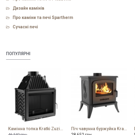
Дизайн камінів
Про каміни та печі Spartherm
Сучасні печі
ПОПУЛЯРНІ
Камінна топка Kratki Zuzia 16 PF
Піч чавунна буржуйка Kratki K7
46 540 грн.
28 652 грн.