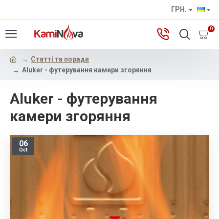
ГРН.
0
Статті та поради
Aluker - футерування камери згоряння
Aluker - футерування
камери згоряння
06
Oct