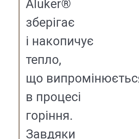
Aluker®
зберігає
і накопичує
тепло,
що випромінюєтьс
в процесі
горіння.
Завдяки