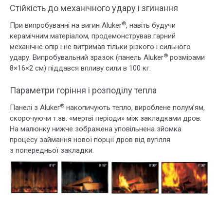
Стійкість до механічного удару і згинання
®
При випробуванні на вигин Aluker
, навіть будучи
керамічним матеріалом, продемонстрував гарний
механічне опір і не витримав тільки різкого і сильного
®
удару. Випробувальний зразок (панель Aluker
розмірами
8×16×2 см) піддався впливу сили в 100 кг.
Параметри горіння і розподілу тепла
®
Панелі з Aluker
накопичують тепло, вироблене полум’ям,
скорочуючи т.зв. «мертві періоди» між закладками дров.
На малюнку нижче зображена уповільнена зйомка
процесу займання нової порції дров від вугілля
з попередньої закладки.