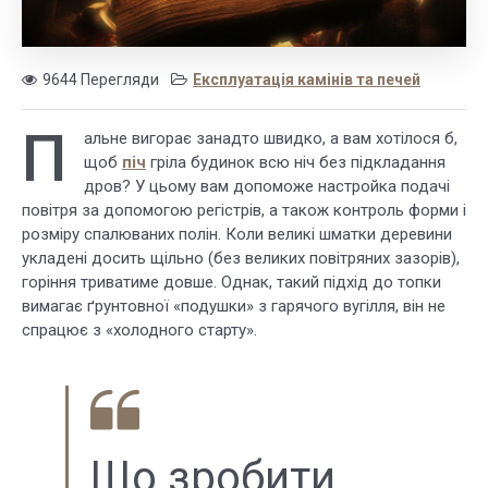
9644 Перегляди
Експлуатація камінів та печей
П
альне вигорає занадто швидко, а вам хотілося б,
щоб
піч
гріла будинок всю ніч без підкладання
дров? У цьому вам допоможе настройка подачі
повітря за допомогою регістрів, а також контроль форми і
розміру спалюваних полін. Коли великі шматки деревини
укладені досить щільно (без великих повітряних зазорів),
горіння триватиме довше. Однак, такий підхід до топки
вимагає ґрунтовної «подушки» з гарячого вугілля, він не
спрацює з «холодного старту».
Що зробити,