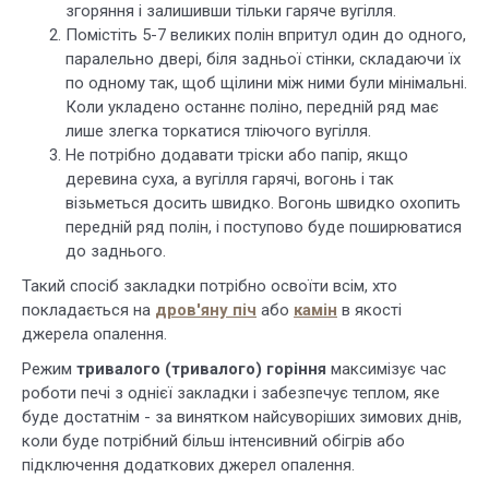
згоряння і залишивши тільки гаряче вугілля.
Помістіть 5-7 великих полін впритул один до одного,
паралельно двері, біля задньої стінки, складаючи їх
по одному так, щоб щілини між ними були мінімальні.
Коли укладено останнє поліно, передній ряд має
лише злегка торкатися тліючого вугілля.
Не потрібно додавати тріски або папір, якщо
деревина суха, а вугілля гарячі, вогонь і так
візьметься досить швидко. Вогонь швидко охопить
передній ряд полін, і поступово буде поширюватися
до заднього.
Такий спосіб закладки потрібно освоїти всім, хто
покладається на
дров'яну піч
або
камін
в якості
джерела опалення.
Режим
тривалого (тривалого) горіння
максимізує час
роботи печі з однієї закладки і забезпечує теплом, яке
буде достатнім - за винятком найсуворіших зимових днів,
коли буде потрібний більш інтенсивний обігрів або
підключення додаткових джерел опалення.