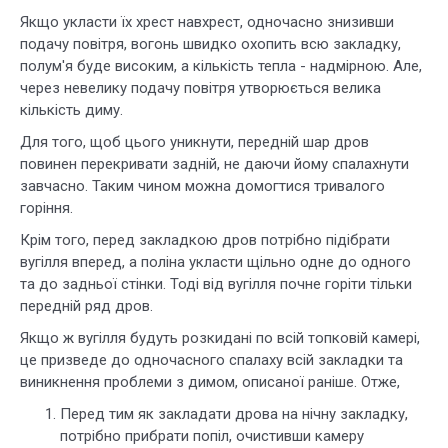
Якщо укласти їх хрест навхрест, одночасно знизивши
подачу повітря, вогонь швидко охопить всю закладку,
полум'я буде високим, а кількість тепла - надмірною. Але,
через невелику подачу повітря утворюється велика
кількість диму.
Для того, щоб цього уникнути, передній шар дров
повинен перекривати задній, не даючи йому спалахнути
завчасно. Таким чином можна домогтися тривалого
горіння.
Крім того, перед закладкою дров потрібно підібрати
вугілля вперед, а поліна укласти щільно одне до одного
та до задньої стінки. Тоді від вугілля почне горіти тільки
передній ряд дров.
Якщо ж вугілля будуть розкидані по всій топковій камері,
це призведе до одночасного спалаху всій закладки та
виникнення проблеми з димом, описаної раніше. Отже,
Перед тим як закладати дрова на нічну закладку,
потрібно прибрати попіл, очистивши камеру