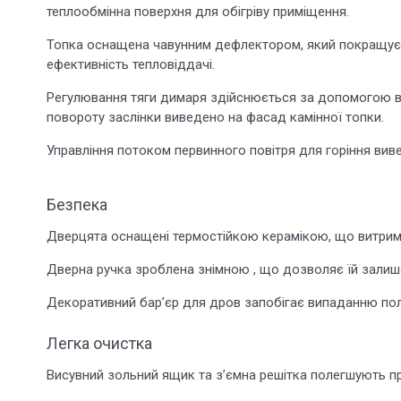
теплообмінна поверхня для обігріву приміщення.
Топка оснащена чавунним дефлектором, який покращує 
ефективність тепловіддачі.
Регулювання тяги димаря здійснюється за допомогою вб
повороту заслінки виведено на фасад камінної топки.
Управління потоком первинного повітря для горіння вив
Безпека
Дверцята оснащені термостійкою керамікою, що витриму
Дверна ручка зроблена знімною , що дозволяє їй залиша
Декоративний бар’єр для дров запобігає випаданню пол
Легка очистка
Висувний зольний ящик та з’ємна решітка полегшують пр