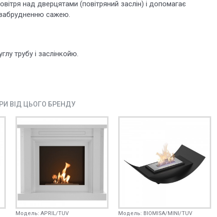
овітря над дверцятами (повітряний заслін) і допомагає
 забрудненню сажею.
глу трубу і заслінкойю.
АРИ ВІД ЦЬОГО БРЕНДУ
Модель:
APRIL/TUV
Модель:
BIOMISA/MINI/TUV