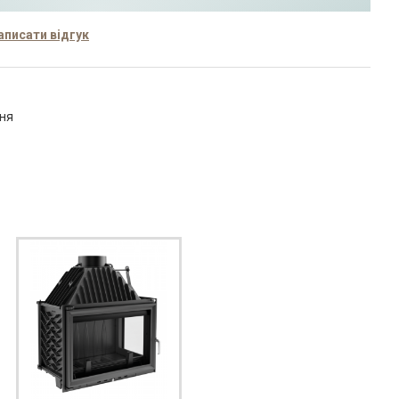
аписати відгук
ння