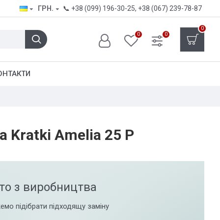
ГРН.
📞
+38 (099) 196-30-25
,
+38 (067) 239-78-87
0
0
0
ОНТАКТИ
 Kratki Amelia 25 P
то з виробництва
емо підібрати підходящу заміну