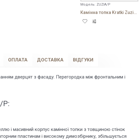
Модель:
ZUZIA/P
Камінна топка Kratki Zuzia 16 P
ОПЛАТА
ДОСТАВКА
ВІДГУКИ
ванням дверцят з фасаду. Перегородка між фронтальним і
/P:
лю і масивний корпус камінної топки з товщиною стінок
аторним пластинам і високому димозбірнику, збільшується