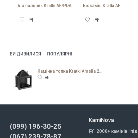
Біо пальник Kratki AF/PDA
Біокамін Kratki AF
ВИ ДИВИЛИСЯ
ПОПУЛЯРНІ
Камінна топка Kratki Amelia 25 P
KamiNova
(099) 196-30-25
2000+ камінів "пі
(067) 239-78-87