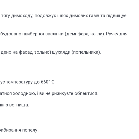
тягу димоходу, подовжує шлях димових газів та підвищує
удованої шиберної заслінки (демпфера, кагли). Ручку для
едено на фасад зольної шухляди (попельника).
є температуру до 660° С.
тися холодною, і ви не ризикуєте обпектися.
ін з вогнища.
ибирання попелу .