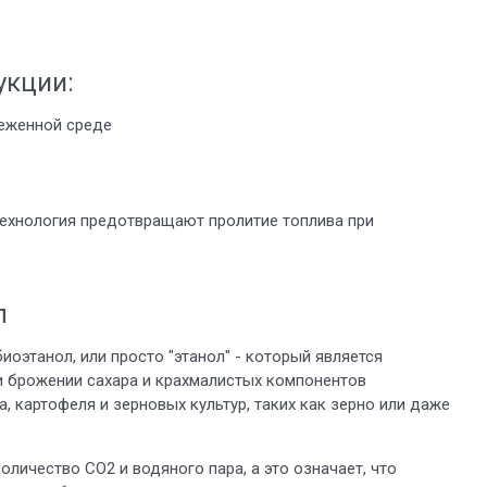
укции:
реженной среде
технология предотвращают пролитие топлива при
л
биоэтанол, или просто "этанол" - который является
и брожении сахара и крахмалистых компонентов
, картофеля и зерновых культур, таких как зерно или даже
личество СО2 и водяного пара, а это означает, что