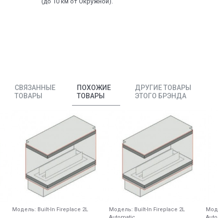
(до 10 км от Окружной).
СВЯЗАННЫЕ
ПОХОЖИЕ
ДРУГИЕ ТОВАРЫ
ТОВАРЫ
ТОВАРЫ
ЭТОГО БРЭНДА
Модель:
Built-In Fireplace 2L
Модель:
Built-In Fireplace 2L
Мод
Automatic
Auto