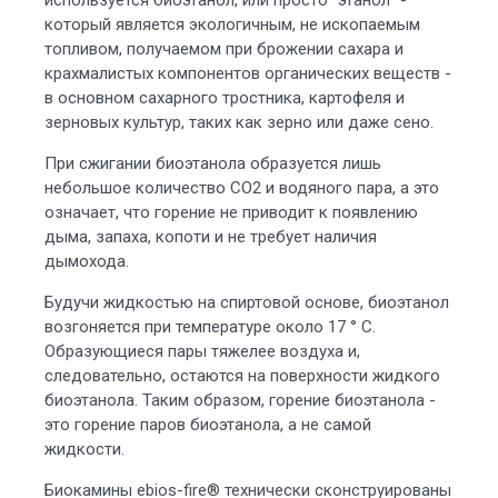
используется биоэтанол, или просто "этанол" -
который является экологичным, не ископаемым
топливом, получаемом при брожении сахара и
крахмалистых компонентов органических веществ -
в основном сахарного тростника, картофеля и
зерновых культур, таких как зерно или даже сено.
При сжигании биоэтанола образуется лишь
небольшое количество СО2 и водяного пара, а это
означает, что горение не приводит к появлению
дыма, запаха, копоти и не требует наличия
дымохода.
Будучи жидкостью на спиртовой основе, биоэтанол
возгоняется при температуре около 17 ° C.
Образующиеся пары тяжелее воздуха и,
следовательно, остаются на поверхности жидкого
биоэтанола. Таким образом, горение биоэтанола -
это горение паров биоэтанола, а не самой
жидкости.
Биокамины ebios-fire® технически сконструированы