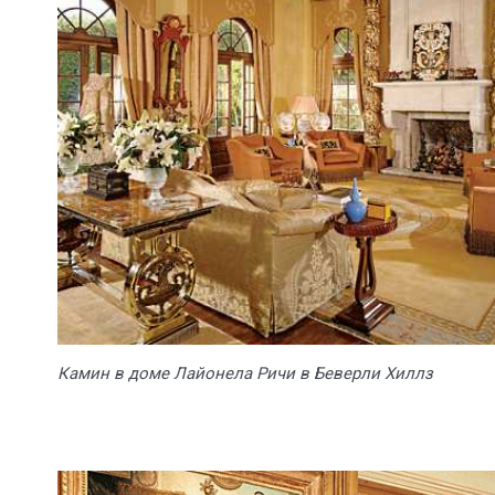
Камин в доме Лайонела Ричи в Беверли Хиллз