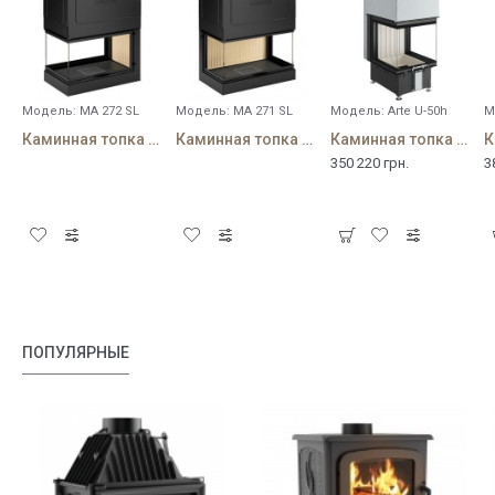
Модель:
MA 272 SL
Модель:
MA 271 SL
Модель:
Arte U-50h
М
Каминная топка Piazzetta MA 272 SL
Каминная топка Piazzetta MA 271 SL
Каминная топка Spartherm Arte U-50h
350 220 грн.
3
ПОПУЛЯРНЫЕ