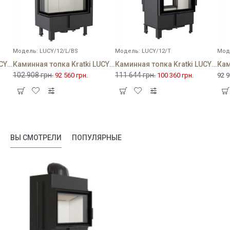
Модель:
LUCY/12/L/BS
Модель:
LUCY/12/T
Мод
Каминная топка Kratki LUCY 12 SLIM правая BS
Каминная топка Kratki LUCY 12 левая BS
Каминная топка Kratki LUCY 12 туннельная
102 908 грн.
111 644 грн.
92 560 грн.
100 360 грн.
92 9
ВЫ СМОТРЕЛИ
ПОПУЛЯРНЫЕ