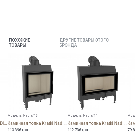
ПОХОЖИЕ
ДРУГИЕ ТОВАРЫ ЭТОГО
ТОВАРЫ
БРЭНДА
Модель:
Nadia/13
Модель:
Nadia/14
Мод
Каминная топка Kratki NADIA 12 с гильотиной
Каминная топка Kratki Nadia 13 кВт
Каминная топка Kratki Nadia 14 кВт
110 396 грн.
112 736 грн.
79 8