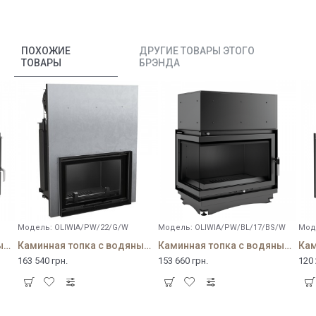
ПОХОЖИЕ
ДРУГИЕ ТОВАРЫ ЭТОГО
ТОВАРЫ
БРЭНДА
Модель:
OLIWIA/PW/22/G/W
Модель:
OLIWIA/PW/BL/17/BS/W
Мод
Каминная топка с водяным контуром Oliwia/PW/22
Каминная топка с водяным контуром Oliwia/PW/22/G
Каминная топка с водяным контуром Oliwia/PW/BL/17/BS/W
163 540 грн.
153 660 грн.
120 