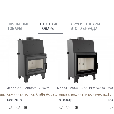
СВЯЗАННЫЕ
ПОХОЖИЕ
ДРУГИЕ ТОВАРЫ
ТОВАРЫ
ТОВАРЫ
ЭТОГО БРЭНДА
Модель:
AQUARIO/Z/10/PW/W
Модель:
AQUARIO/A/14/PW/W/DG
Мод
Каминная топка Kratki Aquario/O/16/W
Каминная топка Kratki Aquario/Z/10/W
Топка с водяным контуром Kratki AQUARIO A14 PW GLASS
138 060 грн.
180 804 грн.
183 