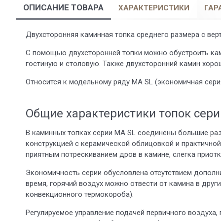
ОПИСАНИЕ ТОВАРА
ХАРАКТЕРИСТИКИ
ГАР
Двухсторонняя каминная топка среднего размера с ве
С помощью двухсторонней топки можно обустроить ками
гостиную и столовую. Также двухсторонний камин хор
Относится к модельному ряду MA SL (экономичная серия
Общие характеристики топок сери
В каминных топках серии MA SL соединены большие ра
конструкцией с керамической облицовкой и практично
приятным потрескиванием дров в камине, слегка приот
Экономичность серии обусловлена отсутствием дополни
время, горячий воздух можно отвести от камина в дру
конвекционного термокороба).
Регулируемое управление подачей первичного воздуха,