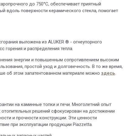
жаропрочного до 750°C, обеспечивает приятный
ый вдоль поверхности керамического стекла, помогает
горания выложена из ALUKER ® - огнеупорного
с горения и распределения тепла.
нения энергии и повышенным сопротивлением высоким
льзования, простой уход и долговечность. В то же время,
льше об этом запатентованном материале можно
здесь
.
арантии на каминные топки и печи. Многолетний опыт
х отопительных решений сфокусирован на достижении
ости и прочности конструкции. Эти ценности
вие при эксплуатации продукции Piazzetta.
альных запасных частей.