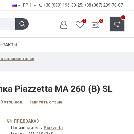
ГРН.
📞
+38 (099) 196-30-25
,
+38 (067) 239-78-87
0
0
0
НТАКТЫ
- стальные топки
ка Piazzetta MA 260 (B) SL
 0 отзывов.
-
Написать отзыв
ПРЕДЗАКАЗ
Производитель:
Piazzetta