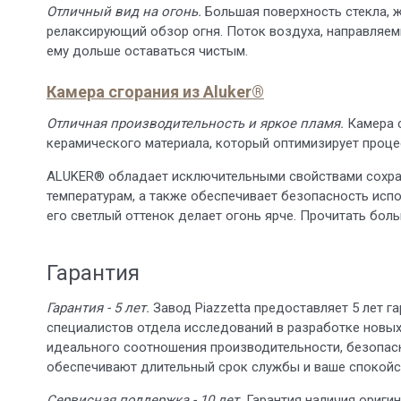
Отличный вид на огонь.
Большая поверхность стекла, 
релаксирующий обзор огня. Поток воздуха, направляем
ему дольше оставаться чистым.
Камера сгорания из Aluker®
Отличная производительность и яркое пламя.
Камера с
керамического материала, который оптимизирует процес
ALUKER® обладает исключительными свойствами сохра
температурам, а также обеспечивает безопасность испо
его светлый оттенок делает огонь ярче. Прочитать бо
Гарантия
Гарантия - 5 лет.
Завод Piazzetta предоставляет 5 лет г
специалистов отдела исследований в разработке новы
идеального соотношения производительности, безопасн
обеспечивают длительный срок службы и ваше спокойст
Сервисная поддержка - 10 лет.
Гарантия наличия оригин