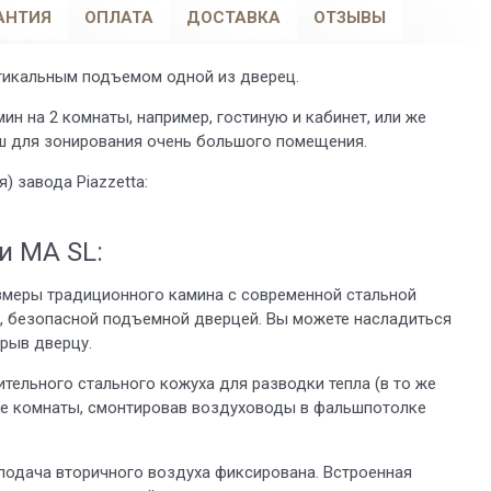
АНТИЯ
ОПЛАТА
ДОСТАВКА
ОТЗЫВЫ
ртикальным подъемом одной из дверец.
н на 2 комнаты, например, гостиную и кабинет, или же
ош для зонирования очень большого помещения.
) завода Piazzetta:
и MA SL:
змеры традиционного камина с современной стальной
й, безопасной подъемной дверцей. Вы можете насладиться
крыв дверцу.
тельного стального кожуха для разводки тепла (в то же
гие комнаты, смонтировав воздуховоды в фальшпотолке
 подача вторичного воздуха фиксирована. Встроенная