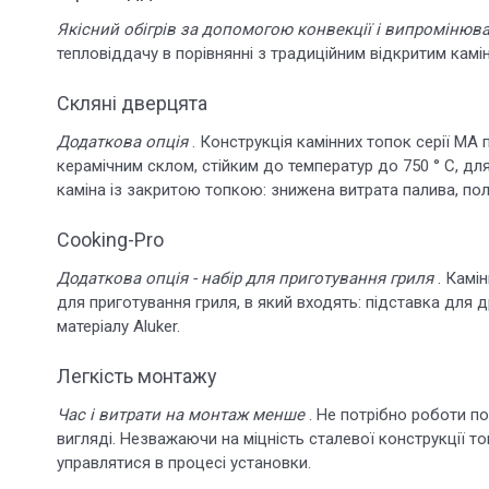
Якісний обігрів за допомогою конвекції і випромінюв
тепловіддачу в порівнянні з традиційним відкритим камі
Скляні дверцята
Додаткова опція
. Конструкція камінних топок серії M
керамічним склом, стійким до температур до 750 ° С, для
каміна із закритою топкою: знижена витрата палива, полі
Cooking-Pro
Додаткова опція - набір для приготування гриля
. Камі
для приготування гриля, в який входять: підставка для д
матеріалу Aluker.
Легкість монтажу
Час і витрати на монтаж менше
. Не потрібно роботи п
вигляді. Незважаючи на міцність сталевої конструкції то
управлятися в процесі установки.