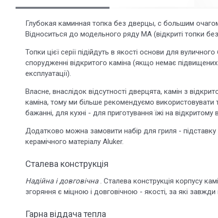
Глубокая каминная топка без дверцы, с большим очаго
Відноситься до модельного ряду MA (відкриті топки без 
Топки цієї серії підійдуть в якості основи для вуличног
спорудженні відкритого каміна (якщо немає підвищених в
експлуатації).
Власне, внаслідок відсутності дверцята, камін з відкри
каміна, тому ми більше рекомендуємо використовувати то
бажанні, для кухні - для приготування їжі на відкритому в
Додатково можна замовити набір для гриля - підставку д
керамічного матеріалу Aluker.
Сталева конструкція
Надійна і довговічна
. Сталева конструкція корпусу кам
згоряння є міцною і довговічною - якості, за які завжди
Гарна віддача тепла