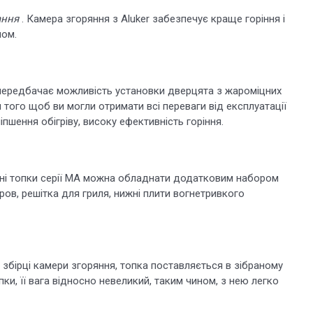
ання
. Камера згоряння з Aluker забезпечує краще горіння і
ном.
A передбачає можливість установки дверцята з жароміцних
 того щоб ви могли отримати всі переваги від експлуатації
пшення обігріву, високу ефективність горіння.
нні топки серії MA можна обладнати додатковим набором
ров, решітка для гриля, нижні плити вогнетривкого
о збірці камери згоряння, топка поставляється в зібраному
пки, її вага відносно невеликий, таким чином, з нею легко