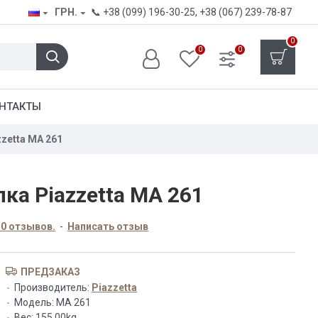
ГРН.
📞
+38 (099) 196-30-25
,
+38 (067) 239-78-87
0
0
0
НТАКТЫ
zetta MA 261
ка Piazzetta MA 261
 0 отзывов.
-
Написать отзыв
ПРЕДЗАКАЗ
Производитель:
Piazzetta
Модель:
MA 261
Вес:
155.00kg