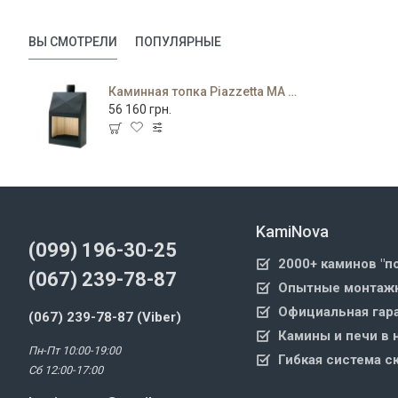
ВЫ СМОТРЕЛИ
ПОПУЛЯРНЫЕ
Каминная топка Piazzetta MA 261
56 160 грн.
KamiNova
(099) 196-30-25
2000+ каминов "п
(067) 239-78-87
Опытные монтажн
Официальная гара
(067) 239-78-87 (Viber)
Камины и печи в 
Пн-Пт 10:00-19:00
Гибкая система с
Сб 12:00-17:00