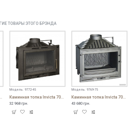
ГИЕ ТОВАРЫ ЭТОГО БРЭНДА
Модель:
9772-45
Модель:
9769-75
а Invicta 700 Grande Angle
Каминная топка Invicta 700 Minos с шибером
Каминная топка Invicta 700 SELENIC с шибером
32 968 грн.
43 680 грн.