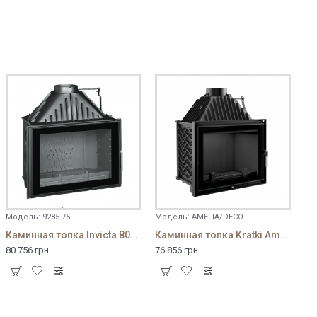
Модель:
9285-75
Модель:
AMELIA/DECO
Каминная топка Invicta 800 Grande Angle с шибером
Каминная топка Kratki Amelia 25 Deco
80 756 грн.
76 856 грн.