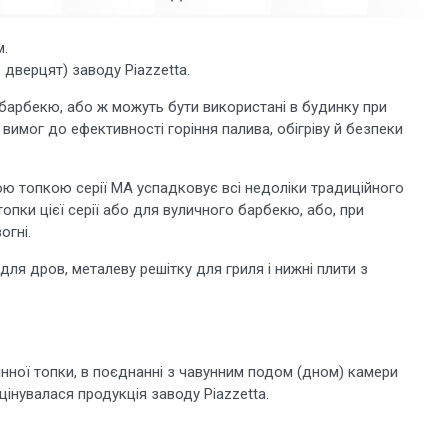
м.
дверцят) заводу Piazzetta.
о барбекю, або ж можуть бути використані в будинку при
имог до ефективності горіння палива, обігріву й безпеки
тою топкою серії MA успадковує всі недоліки традиційного
пки цієї серії або для вуличного барбекю, або, при
огні.
ля дров, металеву решітку для гриля і нижні плити з
інної топки, в поєднанні з чавунним подом (дном) камери
 цінувалася продукція заводу Piazzetta.