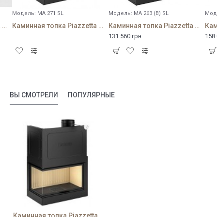
Модель:
MA 271 SL
Модель:
MA 263 (B) SL
Мод
Каминная топка Piazzetta MA 267 SL
Каминная топка Piazzetta MA 271 SL
Каминная топка Piazzetta MA 263 (B) SL
131 560 грн.
158 
ВЫ СМОТРЕЛИ
ПОПУЛЯРНЫЕ
Каминная топка Piazzetta MA 283 D SL