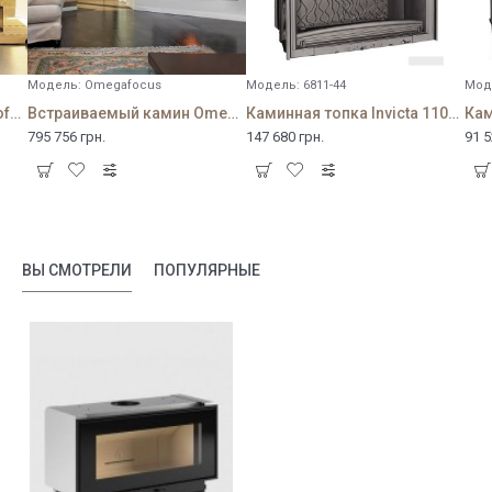
Модель:
Omegafocus
Модель:
6811-44
Мод
Встраиваемый камин Neofocus 1800
Встраиваемый камин Omegafocus
Каминная топка Invicta 1100 Grande Vision relevable
795 756 грн.
147 680 грн.
91 5
ВЫ СМОТРЕЛИ
ПОПУЛЯРНЫЕ