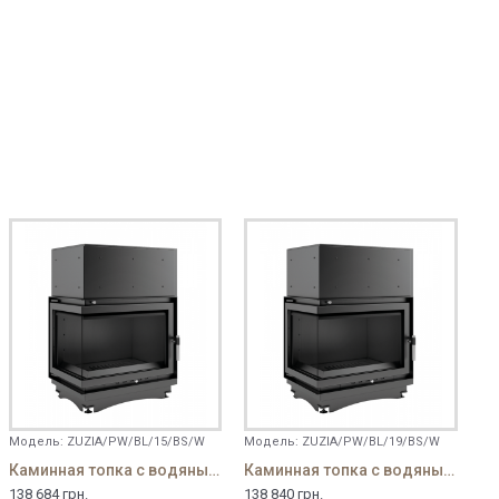
Модель:
ZUZIA/PW/BL/15/BS/W
Модель:
ZUZIA/PW/BL/19/BS/W
Каминная топка с водяным контуром Zuzia/PW/BL/15/BS/W
Каминная топка с водяным контуром Zuzia/PW/BL/19/BS/W
138 684 грн.
138 840 грн.