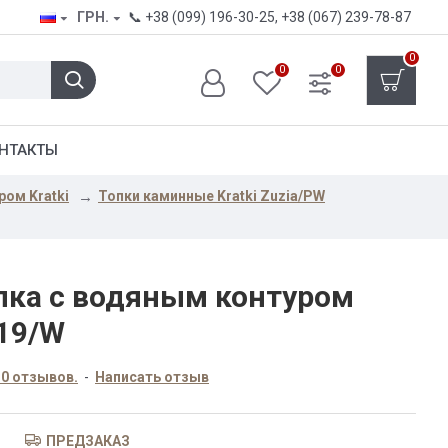
ГРН.
📞
+38 (099) 196-30-25
,
+38 (067) 239-78-87
0
0
0
НТАКТЫ
ром Kratki
Топки каминные Kratki Zuzia/PW
пка с водяным контуром
/19/W
 0 отзывов.
-
Написать отзыв
ПРЕДЗАКАЗ