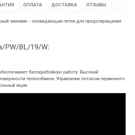
АНТИЯ
ОПЛАТА
ДОСТАВКА
ОТЗЫВЫ
дный змеевик - охлаждающая петля для предотвращения
a/PW/BL/19/W:
 обеспечивает бесперебойную работу. Высокий
оверхности теплообмена. Управление потоком первичного
зольный ящик.