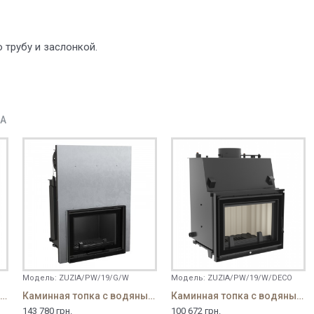
 трубу и заслонкой.
ДА
Модель:
ZUZIA/PW/19/G/W
Модель:
ZUZIA/PW/19/W/DECO
аминная топка с водяным контуром Zuzia/PW/15/W/Deco
Каминная топка с водяным контуром Zuzia/PW/19/G
Каминная топка с водяным контуром Zuzia/PW/19/W/Deco
143 780 грн.
100 672 грн.