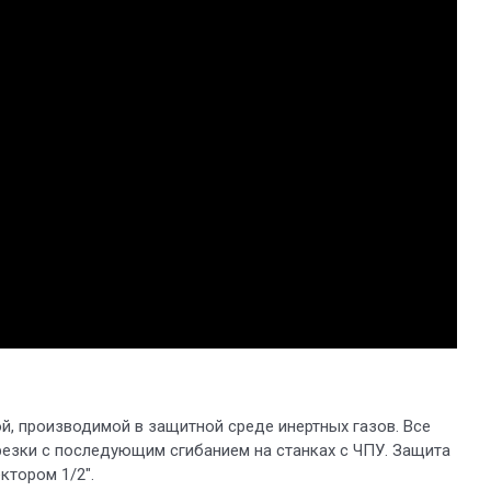
й, производимой в защитной среде инертных газов. Все
езки с последующим сгибанием на станках с ЧПУ. Защита
ктором 1/2".