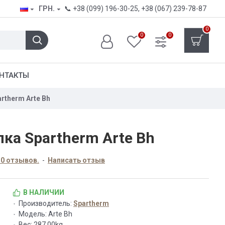
ГРН.
📞
+38 (099) 196-30-25
,
+38 (067) 239-78-87
0
0
0
НТАКТЫ
rtherm Arte Bh
ка Spartherm Arte Bh
 0 отзывов.
-
Написать отзыв
В НАЛИЧИИ
Производитель:
Spartherm
Модель:
Arte Bh
Вес:
287.00kg