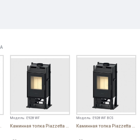
ДА
Модель:
E928 WF
Модель:
E928 WF BCS
i Nadia 8 кВт
Каминная топка Piazzetta E928 WF
Каминная топка Piazzetta E928 WF Hermetic BCS