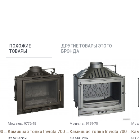
ПОХОЖИЕ
ДРУГИЕ ТОВАРЫ ЭТОГО
ТОВАРЫ
БРЭНДА
Модель:
9772-45
Модель:
9769-75
Мод
Каминная топка Invicta 700 Grande Angle
Каминная топка Invicta 700 Minos с шибером
Каминная топка Invicta 700 SELENIC с шибером
32 968 грн.
43 680 грн.
80 7