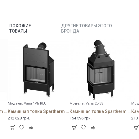
ПОХОЖИЕ
ДРУГИЕ ТОВАРЫ ЭТОГО
ТОВАРЫ
БРЭНДА
Модель:
Varia 1Vh RLU
Модель:
Varia 2L-55
Мод
Каминная топка Spartherm Varia 1V-87h
Каминная топка Spartherm Varia 1Vh RLU
Каминная топка Spartherm Varia 2L-55
212 628 грн.
154 596 грн.
210 