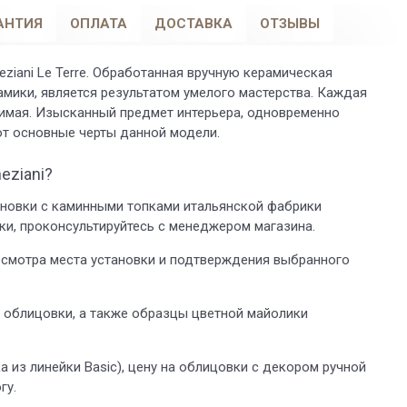
АНТИЯ
ОПЛАТА
ДОСТАВКА
ОТЗЫВЫ
ziani Le Terre. Обработанная вручную керамическая
амики, является результатом умелого мастерства. Каждая
оримая. Изысканный предмет интерьера, одновременно
вот основные черты данной модели.
eziani?
тановки с каминными топками итальянской фабрики
вки, проконсультируйтесь с менеджером магазина.
смотра места установки и подтверждения выбранного
и облицовки, а также образцы цветной майолики
 из линейки Basic), цену на облицовки с декором ручной
гу.