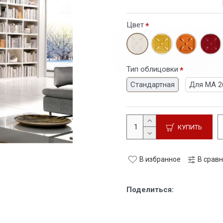
Цвет
Тип облицовки
Стандартная
Для MA 26
КУПИТЬ
В избранное
В срав
Поделиться: