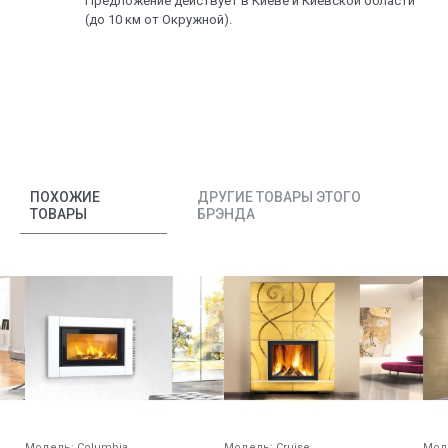
Предложение действует в Киеве и Киевской области
(до 10 км от Окружной).
ПОХОЖИЕ
ДРУГИЕ ТОВАРЫ ЭТОГО
ТОВАРЫ
БРЭНДА
Модель:
Columbia
Модель:
Cruise
Мод