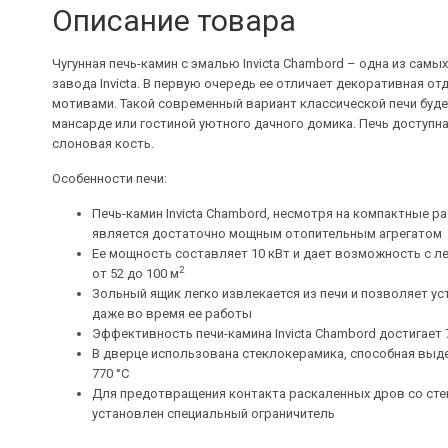
Описание товара
Чугунная печь-камин с эмалью Invicta Chambord – одна из сам
завода Invicta. В первую очередь ее отличает декоративная от
мотивами. Такой современный вариант классической печи буде
мансарде или гостиной уютного дачного домика. Печь доступна 
слоновая кость.
Особенности печи:
Печь-камин Invicta Chambord, несмотря на компактные раз
является достаточно мощным отопительным агрегатом
Ее мощность составляет 10 кВт и дает возможность с 
2
от 52 до 100 м
Зольный ящик легко извлекается из печи и позволяет ус
даже во время ее работы
Эффективность печи-камина Invicta Chambord достигает 
В дверце использована стеклокерамика, способная выд
770
°C
Для предотвращения контакта раскаленных дров со сте
установлен специальный ограничитель