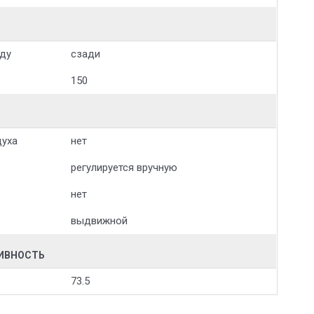
ду
сзади
150
духа
нет
регулируется вручную
нет
выдвижной
ТИВНОСТЬ
73.5