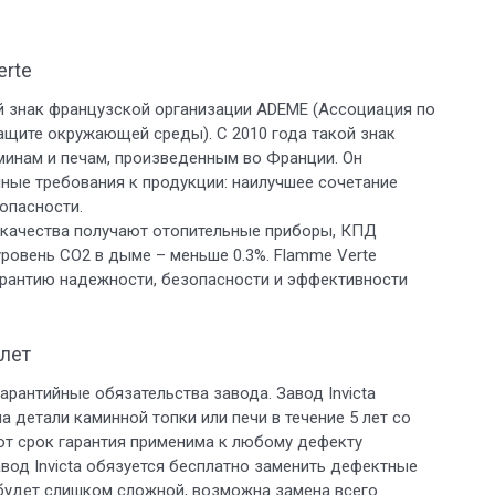
erte
ый знак французской организации ADEME (Ассоциация по
ащите окружающей среды). С 2010 года такой знак
минам и печам, произведенным во Франции. Он
ные требования к продукции: наилучшее сочетание
опасности.
к качества получают отопительные приборы, КПД
уровень СО2 в дыме – меньше 0.3%. Flamme Verte
гарантию надежности, безопасности и эффективности
 лет
арантийные обязательства завода. Завод Invicta
а детали каминной топки или печи в течение 5 лет со
тот срок гарантия применима к любому дефекту
авод Invicta обязуется бесплатно заменить дефектные
 будет слишком сложной, возможна замена всего