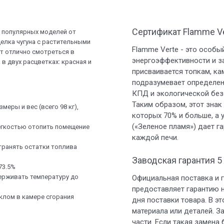
Сертификат Flamme V
ых популярных моделей от
делка чугуна с растительными
Flamme Verte - это особ
т отлично смотреться в
энергоэффективности и з
в двух расцветках: красная и
присваивается топкам, ка
подразумевает определен
КПД и экологической без
Таким образом, этот зна
меры и вес (всего 98 кг),
которых 70% и больше, а 
(«Зеленое пламя») дает 
легкостью отопить помещение
каждой печи.
транять остатки топлива
Заводская гарантия 5
73.5%
ерживать температуру до
Официальная поставка и г
предоставляет гарантию н
клом в камере сгорания
дня поставки товара. В э
материала или деталей. З
части. Если такая замена