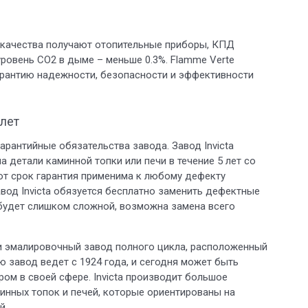
к качества получают отопительные приборы, КПД
уровень СО2 в дыме – меньше 0.3%. Flamme Verte
гарантию надежности, безопасности и эффективности
 лет
арантийные обязательства завода. Завод Invicta
а детали каминной топки или печи в течение 5 лет со
тот срок гарантия применима к любому дефекту
авод Invicta обязуется бесплатно заменить дефектные
 будет слишком сложной, возможна замена всего
 и эмалировочный завод полного цикла, расположенный
 завод ведет с 1924 года, и сегодня может быть
ом в своей сфере. Invicta производит большое
инных топок и печей, которые ориентированы на
й.