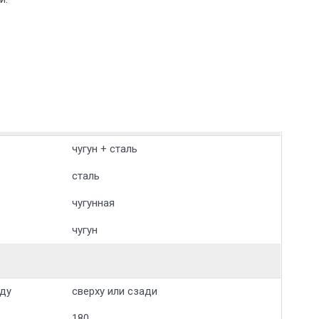
чугун + сталь
сталь
чугунная
чугун
ду
сверху или сзади
180