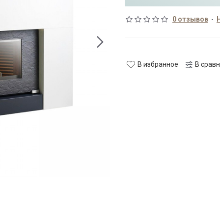
0 отзывов
-
В избранное
В срав