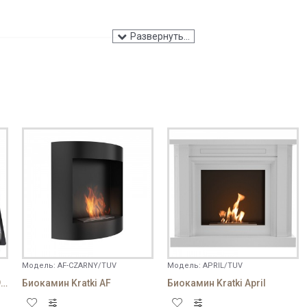
ПРОДОЛЖИТЬ
Модель:
AF-CZARNY/TUV
Модель:
APRIL/TUV
Био горелка Kratki AF/PL/930
Биокамин Kratki AF
Биокамин Kratki April