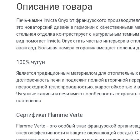
Описание товара
Печь-камин Invicta Onyx от французского производителя 
это новаторский дизайн в гармонии с качественными ма
стальная отделка контрастирует с натуральным темным 
вид помогает Invicta Onyx стать частью интерьера в стиля
авангард. Большая камера сгорания вмещает поленья д
100% чугун
Является традиционным материалом для отопительных 
долговечность печи и подлежит полной вторичной пере
превосходной теплопроводностью, жаростойкостью и в
Чугунные камины и печи имеют особенность сохранять 
постепенно.
Сертификат Flamme Verte
Flamme Verte - это особый знак французской организа
энергоэффективности и защите окружающей среды). С 2
присваивается топкам, каминам и печам, произведенны