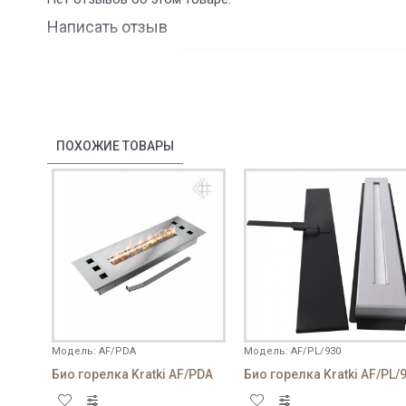
Написать отзыв
Ваше имя:
Ваш отзыв
ПОХОЖИЕ ТОВАРЫ
Внимание:
HTML не переведен!
Плохо
Хорошо
Рейтинг
Модель:
AF/PDA
Модель:
AF/PL/930
Био горелка Kratki AF/PDA