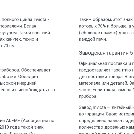
полного цикла Invicta -
Таким образом, этот зна
териалами. Белая
которых 70% и больше, а 
чугуном. Такой внешний
(«Зеленое пламя») дает 
х хай-тек, техно и
каждой печи.
о 70 см.
Заводская гарантия 5
Официальная поставка и г
приборов. Обеспечивает
предоставляет гарантию н
работке. Обладает
дня поставки товара. В э
ысокой инерцией.
материала или деталей. З
тепло и высвобождать его
части. Если такая замена
прибора.
Завод Invicta — литейный
во Франции. Свою историю
ции ADEME (Ассоциация по
определенно назван лидер
010 года такой знак
количество дровяных кам
м во Франции. Он
широкий круг потребителе