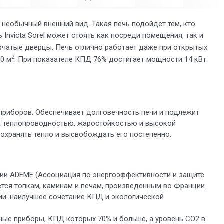
 необычный внешний вид. Такая печь подойдет тем, кто
Invicta Sorel может стоять как посреди помещения, так и
рчатые дверцы. Печь отлично работает даже при открытых
2
0 м
. При показателе КПД 76% достигает мощности 14 кВт.
приборов. Обеспечивает долговечность печи и подлежит
й теплопроводностью, жаростойкостью и высокой
сохранять тепло и высвобождать его постепенно.
ции ADEME (Ассоциация по энергоэффективности и защите
ется топкам, каминам и печам, произведенным во Франции.
ии: наилучшее сочетание КПД и экологической
ные приборы, КПД которых 70% и больше, а уровень СО2 в