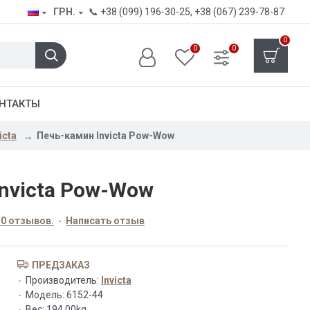
ГРН.
📞
+38 (099) 196-30-25
,
+38 (067) 239-78-87
0
0
0
НТАКТЫ
icta
Печь-камин Invicta Pow-Wow
nvicta Pow-Wow
 0 отзывов.
-
Написать отзыв
ПРЕДЗАКАЗ
Производитель:
Invicta
Модель:
6152-44
Вес:
194.00kg