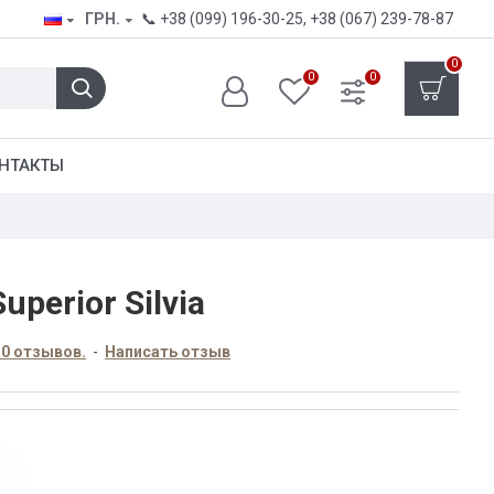
ГРН.
📞
+38 (099) 196-30-25
,
+38 (067) 239-78-87
0
0
0
НТАКТЫ
perior Silvia
 0 отзывов.
-
Написать отзыв