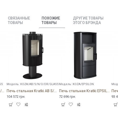
СВЯЗАННЫЕ
ПОХОЖИЕ
ДРУГИЕ ТОВАРЫ
ТОВАРЫ
ТОВАРЫ
ЭТОГО БРЭНДА
SS
Модель:
KOZA/AB/S/N/O/DR/GLASS
Модель:
KOZA/EPSILON
Мод
Печь стальная Kratki AB S/N/DR GLASS
Печь стальная Kratki AB S/N/O/DR GLASS
Печь стальная Kratki EPSILON
104 572 грн.
72 696 грн.
93 4