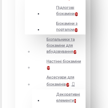
Підлогові
біокаміни
36
Біокаміни з
порталом
30
Біопальники та
біокаміни для
вбудовування
28
Настінні біокаміни
48
Аксесуари для
біокамінів
28
Декоративні
елементи
4