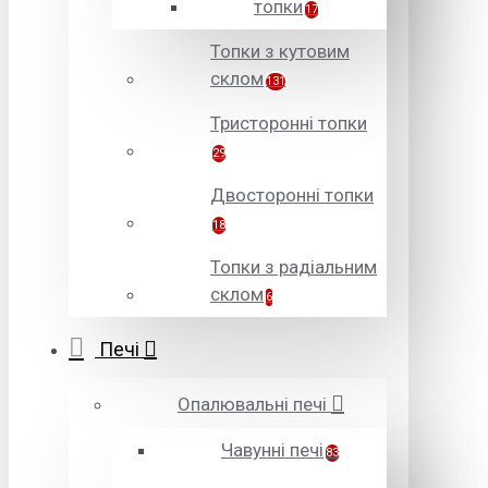
топки
17
Топки з кутовим
склом
131
Тристоронні топки
29
Двосторонні топки
18
Топки з радіальним
склом
6
Печі
Опалювальні печі
Чавунні печі
83