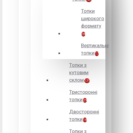
Топки
широкого
формату
38
Вертикальні
топки
17
Топки з
кутовим
склом
131
Тристоронні
топки
29
Двосторонні
топки
18
Топки з