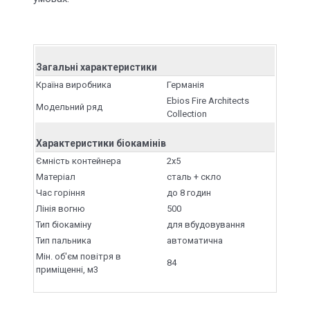
Загальні характеристики
Країна виробника
Германія
Ebios Fire Architects
Модельний ряд
Collection
Характеристики біокамінів
Ємність контейнера
2x5
Матеріал
сталь + скло
Час горіння
до 8 годин
Лінія вогню
500
Тип біокаміну
для вбудовування
Тип пальника
автоматична
Мін. об'єм повітря в
84
приміщенні, м3