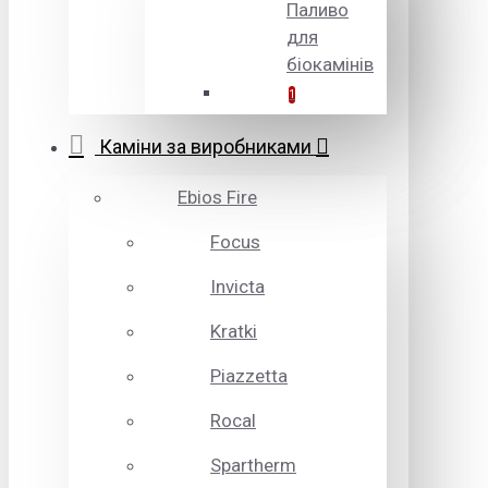
Паливо
для
біокамінів
1
Каміни за виробниками
Ebios Fire
Focus
Invicta
Kratki
Piazzetta
Rocal
Spartherm