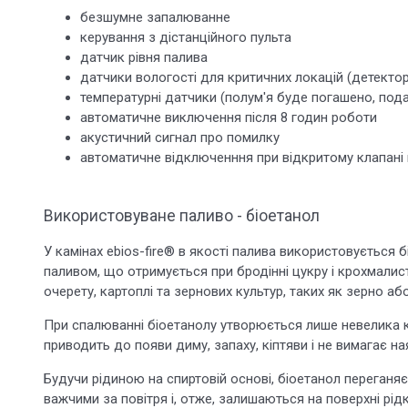
безшумне запалюванне
керування з дістанційного пульта
датчик рівня палива
датчики вологості для критичних локацій (детектор
температурні датчики (полум'я буде погашено, пода
автоматичне виключення після 8 годин роботи
акустичний сигнал про помилку
автоматичне відключенння при відкритому клапані 
Використовуване паливо - біоетанол
У камінах ebios-fire® в якості палива використовується б
паливом, що отримується при бродінні цукру і крохмалис
очерету, картоплі та зернових культур, таких як зерно або
При спалюванні біоетанолу утворюється лише невелика кіл
приводить до появи диму, запаху, кіптяви і не вимагає н
Будучи рідиною на спиртовій основі, біоетанол переганя
важчими за повітря і, отже, залишаються на поверхні рідк