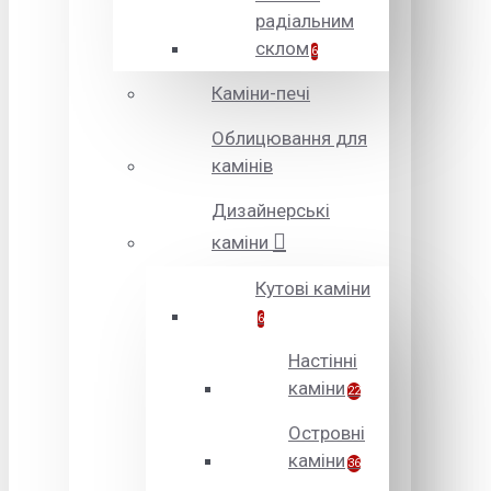
радіальним
склом
6
Каміни-печі
Облицювання для
камінів
Дизайнерські
каміни
Кутові каміни
6
Настінні
каміни
22
Островні
каміни
36