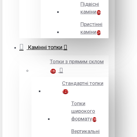
Підвісні
каміни
36
Пристінні
каміни
24
Камінні топки
Топки з прямим склом
180
Стандартні топки
127
Топки
широкого
формату
38
Вертикальні