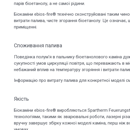
парів біоетанолу, а не самої рідини.
Біокаміни ebios-fire® технічно сконструйовані таким чин
витрати палива, чисте згорання біоетанолу. Це означає,
приміщенні.
Споживання палива
Поведінка полум'я в пальнику біоетанолового каміна дуж
сукупності умов циркуляції повітря, що переважають в мі
небажаний вплив на температуру згоряння і витрати пали
Інформацію про витрату палива для конкретної моделі см
Якість
Біокаміни ebios-fire® виробляються Spartherm Feuerung
технологіями, такими як зварювальні роботи, лазерні різ
вручну завершує збірку кожної моделі каміна, перш ніж
умовах.