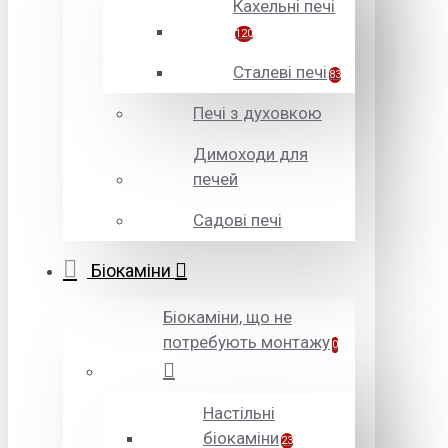
Кахельні печі
120
Сталеві печі
83
Печі з духовкою
Димоходи для
печей
Садові печі
Біокаміни
Біокаміни, що не
потребують монтажу
0
Настільні
біокаміни
23