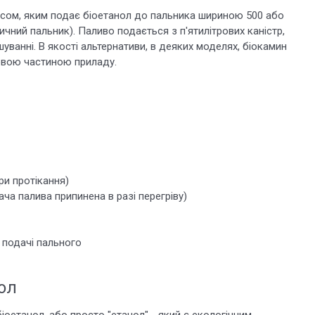
осом, яким подає біоетанол до пальника шириною 500 або
чний пальник). Паливо подається з п'ятилітрових каністр,
ванні. В якості альтернативи, в деяких моделях, біокамин
овою частиною приладу.
ри протікання)
ча палива припинена в разі перегріву)
 подачі пального
ол
біоетанол, або просто "етанол" - який є екологічним,