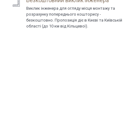
Безкоштовний виклик інженера
Виклик інженера для огляду місця монтажу та
розрахунку попереднього кошторису -
безкоштовно. Пропозиція діє в Києві та Київській
області (до 10 км від Кільцевої).