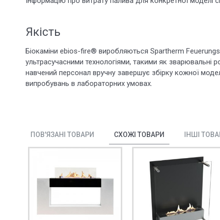
Інформацію про витрату палива для конкретної моделі см
Якість
Біокаміни ebios-fire® виробляються Spartherm Feuerung
ультрасучасними технологіями, такими як зварювальні ро
навчений персонал вручну завершує збірку кожної модел
випробувань в лабораторних умовах.
ПОВ'ЯЗАНІ ТОВАРИ
СХОЖІ ТОВАРИ
ІНШІ ТОВ