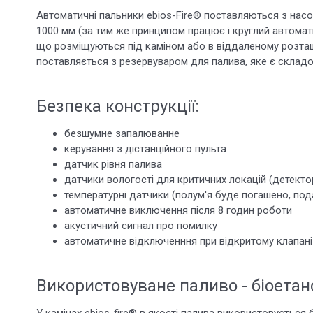
Автоматичні пальники ebios-Fire® поставляються з нас
1000 мм (за тим же принципом працює і круглий автомати
що розміщуються під каміном або в віддаленому розташу
поставляється з резервуваром для палива, яке є склад
Безпека конструкції:
безшумне запалюванне
керування з дістанційного пульта
датчик рівня палива
датчики вологості для критичних локацій (детекто
температурні датчики (полум'я буде погашено, пода
автоматичне виключення після 8 годин роботи
акустичний сигнал про помилку
автоматичне відключенння при відкритому клапані
Використовуване паливо - біоетан
У камінах ebios-fire® в якості палива використовується 