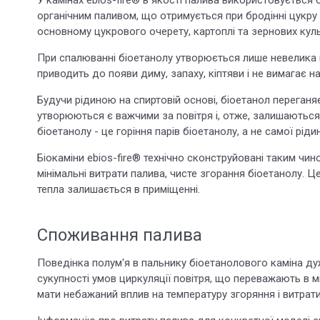
органічним паливом, що отримується при бродінні цукру 
основному цукрового очерету, картоплі та зернових культ
При спалюванні біоетанолу утворюється лише невелика кі
приводить до появи диму, запаху, кіптяви і не вимагає н
Будучи рідиною на спиртовій основі, біоетанол переганя
утворюються є важчими за повітря і, отже, залишаються 
біоетанолу - це горіння парів біоетанолу, а не самої ріди
Біокаміни ebios-fire® технічно сконструйовані таким чи
мінімальні витрати палива, чисте згорання біоетанолу. Ц
тепла залишається в приміщенні.
Споживання палива
Поведінка полум'я в пальнику біоетанолового каміна ду
сукупності умов циркуляції повітря, що переважають в мі
мати небажаний вплив на температуру згоряння і витрати