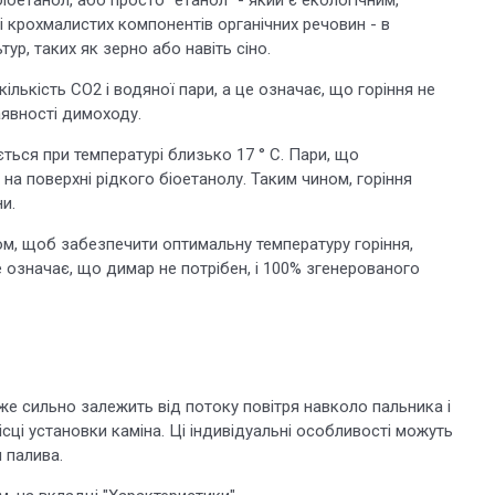
і крохмалистих компонентів органічних речовин - в
ур, таких як зерно або навіть сіно.
лькість СО2 і водяної пари, а це означає, що горіння не
аявності димоходу.
ється при температурі близько 17 ° C. Пари, що
на поверхні рідкого біоетанолу. Таким чином, горіння
ни.
ном, щоб забезпечити оптимальну температуру горіння,
е означає, що димар не потрібен, і 100% згенерованого
же сильно залежить від потоку повітря навколо пальника і
сці установки каміна. Ці індивідуальні особливості можуть
 палива.