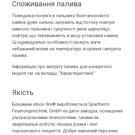
Споживання палива
Поведінка полум'я в пальнику біоетанолового
каміна дуже сильно залежить від потоку повітря
навколо пальника і сукупності умов циркуляції
повітря, що переважають в місці установки каміна.
Ці індивідуальні особливості можуть мати
небажаний вплив на температуру згоряння і витрати
палива.
Інформацію про витрату палива для конкретної
моделі см. на вкладці "Характеристики".
Якість
Біокаміни ebios-fire® виробляються Spartherm
Feuerungstechnik, GmbH на двох заводах, оснащених
ультрасучасними технологіями, такими як
зварювальні роботи, лазерні різаки і лінії
порошкового покриття. Добре навчений персонал