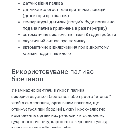
датчик рівня палива
датчики вологості для критичних локацій
(детектори протікання)
температурні датчики (полум'я буде погашено,
подача палива припинена в разі перегріву)
автоматичне виключення після 8 годин роботи
акустичний сигнал про помилку
автоматичне відключенння при відкритому
клапані подачі пального
Використовуване паливо -
біоетанол
У камінах ebios-fire® в якості палива
використовується біоетанол, або просто "етанол" -
який є екологічним, органічним паливом, що
отримується при бродінні цукру і крохмалистих
компонентів органічних речовин - в основному
цукрового очерету, картоплі та зернових культур,