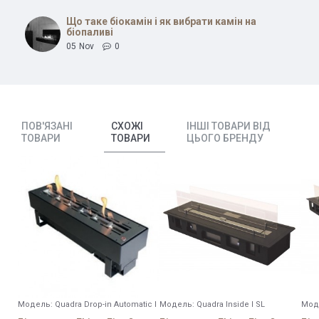
Що таке біокамін і як вибрати камін на
біопаливі
05
Nov
0
ПОВ'ЯЗАНІ
СХОЖІ
ІНШІ ТОВАРИ ВІД
ТОВАРИ
ТОВАРИ
ЦЬОГО БРЕНДУ
Модель:
Quadra Drop-in Automatic I
Модель:
Quadra Inside I SL
Мод