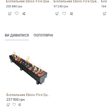
Біопальник Ebios-Fire Quadra Drop-in Automatic I
Біопальник Ebios-Fire Quadra Drop-in I
203 840 грн.
97 240 грн.
164 
ВИ ДИВИЛИСЯ
ПОПУЛЯРНІ
Біопальник Ebios-Fire Quadra Drop-in Automatic II
237 900 грн.