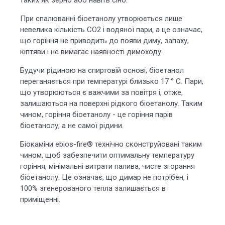
таких як зерно або навіть сіно.
При спалюванні біоетанолу утворюється лише
невелика кількість СО2 і водяної пари, а це означає,
що горіння не приводить до появи диму, запаху,
кіптяви і не вимагає наявності димоходу.
Будучи рідиною на спиртовій основі, біоетанол
переганяється при температурі близько 17 ° C. Пари,
що утворюються є важчими за повітря і, отже,
залишаються на поверхні рідкого біоетанолу. Таким
чином, горіння біоетанолу - це горіння парів
біоетанолу, а не самої рідини.
Біокаміни ebios-fire® технічно сконструйовані таким
чином, щоб забезпечити оптимальну температуру
горіння, мінімальні витрати палива, чисте згорання
біоетанолу. Це означає, що димар не потрібен, і
100% згенерованого тепла залишається в
приміщенні.