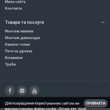
Мапа сайту
Контакти
Товари та послуги
Монтаж камінів
Монтаж димоходів
Камінні топки
Печі на дровах
Біокаміни
Труби
©2003 - 2026, KamiNova®
Для покращення користуванням сайтом ми
ПРИЙНЯТИ
використовуємо файли cookie. Деталі
тут
. Щоб