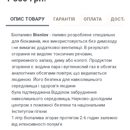
ОПИС ТОВАРУ
ГАРАНТІЯ
ОПЛАТА
ДОСТАВ
Біопаливо
Bionlov
- паливо розроблене спеціально
для біокамінів, яке використовується без димоходу
і не вимагає додаткової вентиляції. В результаті
cгорання не виділяє токсичних речовин,
неприємного запаху, диму або копоті. Продуктом
згоряння є: водяна пара і вуглекислий газ в обсягах
аналогічних обсягами повітря, що видихається
людиною. Його безпека для навколишнього
середовища і здоров'я людини
була підтверджена Відділом забруднення
навколишнього середовища, Науково-дослідним
центром з пожежної безпеки та національним
Інститутом гігієни.
1 літр біопалива згорає протягом 2-6 годин залежно
від інтенсивності полум'я.