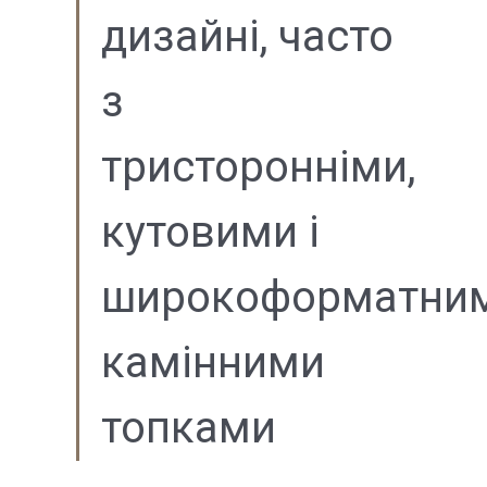
дизайні, часто
з
тристоронніми,
кутовими і
широкоформатни
камінними
топками