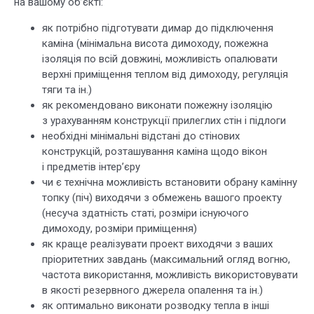
на вашому об’єкті:
як потрібно підготувати димар до підключення
каміна (мінімальна висота димоходу, пожежна
ізоляція по всій довжині, можливість опалювати
верхні приміщення теплом від димоходу, регуляція
тяги та ін.)
як рекомендовано виконати пожежну ізоляцію
з урахуванням конструкції прилеглих стін і підлоги
необхідні мінімальні відстані до стінових
конструкцій, розташування каміна щодо вікон
і предметів інтер’єру
чи є технічна можливість встановити обрану камінну
топку (піч) виходячи з обмежень вашого проекту
(несуча здатність статі, розміри існуючого
димоходу, розміри приміщення)
як краще реалізувати проект виходячи з ваших
пріоритетних завдань (максимальний огляд вогню,
частота використання, можливість використовувати
в якості резервного джерела опалення та ін.)
як оптимально виконати розводку тепла в інші