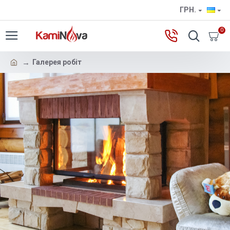
ГРН.
0
Галерея робіт