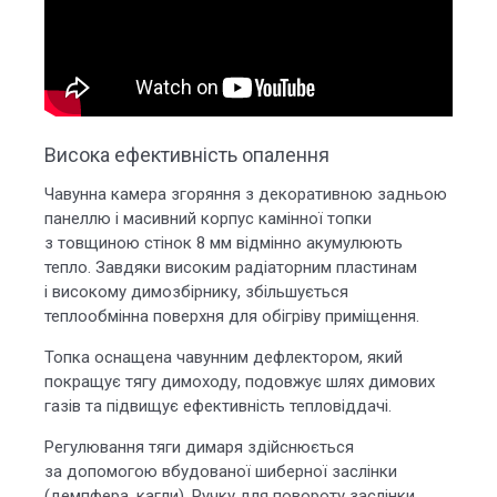
Висока ефективність опалення
Чавунна камера згоряння з декоративною задньою
панеллю і масивний корпус камінної топки
з товщиною стінок 8 мм відмінно акумулюють
тепло. Завдяки високим радіаторним пластинам
і високому димозбірнику, збільшується
теплообмінна поверхня для обігріву приміщення.
Топка оснащена чавунним дефлектором, який
покращує тягу димоходу, подовжує шлях димових
газів та підвищує ефективність тепловіддачі.
Регулювання тяги димаря здійснюється
за допомогою вбудованої шиберної заслінки
(демпфера, кагли). Ручку для повороту заслінки