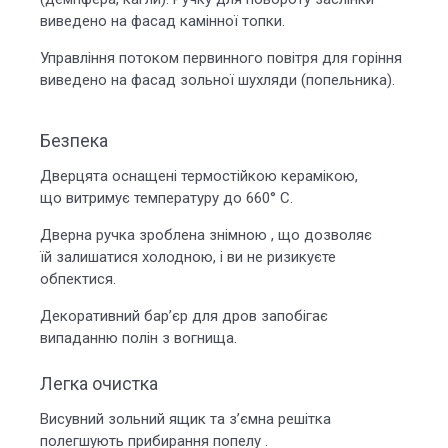
виведено на фасад камінної топки.
Управління потоком первинного повітря для горіння
виведено на фасад зольної шухляди (попельника).
Безпека
Дверцята оснащені термостійкою керамікою,
що витримує температуру до 660° С.
Дверна ручка зроблена знімною , що дозволяє
їй залишатися холодною, і ви не ризикуєте
обпектися.
Декоративний бар’єр для дров запобігає
випаданню полін з вогнища.
Легка очистка
Висувний зольний ящик та з’ємна решітка
полегшують прибирання попелу .