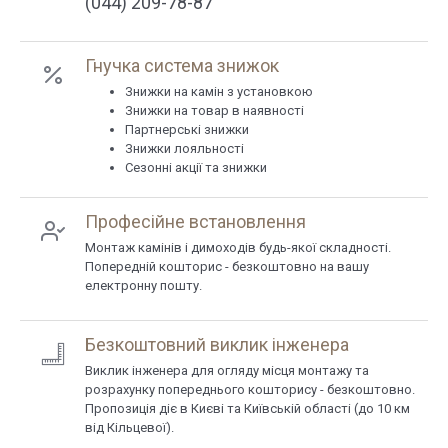
(044) 209-78-87
Гнучка система знижок
Знижки на камін з установкою
Знижки на товар в наявності
Партнерські знижки
Знижки лояльності
Сезонні акції та знижки
Професійне встановлення
Монтаж камінів і димоходів будь-якої складності.
Попередній кошторис - безкоштовно на вашу
електронну пошту.
Безкоштовний виклик інженера
Виклик інженера для огляду місця монтажу та
розрахунку попереднього кошторису - безкоштовно.
Пропозиція діє в Києві та Київській області (до 10 км
від Кільцевої).