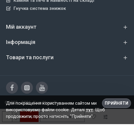
Каміни та печі в наявності на складі
Гнучка система знижок
Мій аккаунт
Інформація
Товари та послуги
©2003 - 2026, KamiNova®
Для покращення користуванням сайтом ми
ПРИЙНЯТИ
використовуємо файли cookie. Деталі
тут
. Щоб
продовжити, просто натисніть "Прийняти".
КУПИТИ
ДІЗНАТИСЯ ЗНИЖКУ