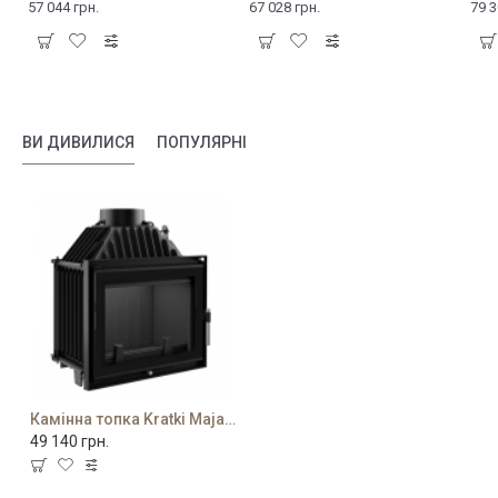
57 044 грн.
67 028 грн.
79 3
ВИ ДИВИЛИСЯ
ПОПУЛЯРНІ
Камінна топка Kratki Maja 8 Deco
49 140 грн.