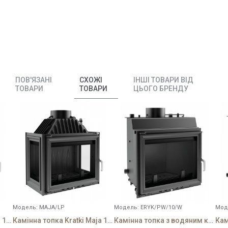
ПОВ'ЯЗАНІ
СХОЖІ
ІНШІ ТОВАРИ ВІД
ТОВАРИ
ТОВАРИ
ЦЬОГО БРЕНДУ
Модель:
MAJA/LP
Модель:
ERYK/PW/10/W
Мод
Камінна топка Kratki Maja 12 L
Камінна топка Kratki Maja 12 LP
Камінна топка з водяним контуром Eryk/PW/10