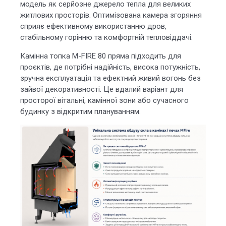
модель як серйозне джерело тепла для великих
житлових просторів. Оптимізована камера згоряння
сприяє ефективному використанню дров,
стабільному горінню та комфортній тепловіддачі.
Камінна топка M-FIRE 80 пряма підходить для
проєктів, де потрібні надійність, висока потужність,
зручна експлуатація та ефектний живий вогонь без
зайвої декоративності. Це вдалий варіант для
просторої вітальні, камінної зони або сучасного
будинку з відкритим плануванням.