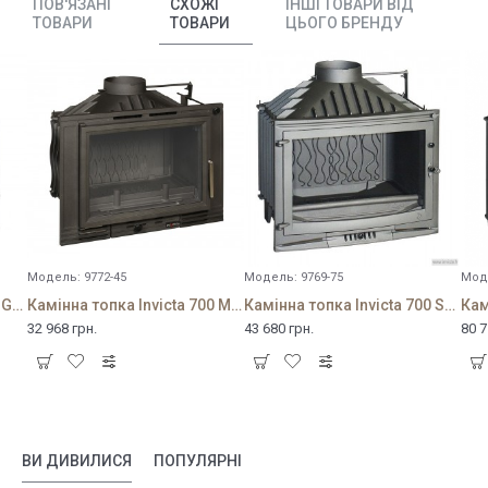
ПОВ'ЯЗАНІ
СХОЖІ
ІНШІ ТОВАРИ ВІД
ТОВАРИ
ТОВАРИ
ЦЬОГО БРЕНДУ
Модель:
9772-45
Модель:
9769-75
Мод
Камінна топка Invicta 700 Grande Angle
Камінна топка Invicta 700 Minos з шибером
Камінна топка Invicta 700 SELENIC з шибером
32 968 грн.
43 680 грн.
80 7
ВИ ДИВИЛИСЯ
ПОПУЛЯРНІ