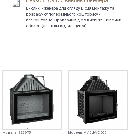
Безкоштовний виклик інженера
Виклик інженера для огляду місця монтажу та
розрахунку попереднього кошторису -
безкоштовно. Пропозиція діє в Києві та Київській
області (до 10 км від Кільцевої).
Модель:
9285-75
Модель:
AMELIA/DECO