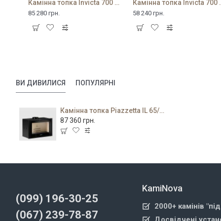
Камінна топка Invicta 700 Air Control
Камінна топка In
85 280 грн.
58 240 грн.
ВИ ДИВИЛИСЯ
ПОПУЛЯРНІ
Камінна топка Piazzetta IL 65/54
87 360 грн.
KamiNova
(099) 196-30-25
2000+ камінів "пі
(067) 239-78-87
Досвідчені устан