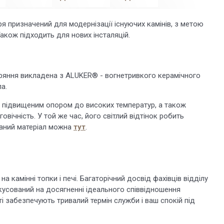
я призначений для модернізації існуючих камінів, з метою
Також підходить для нових інсталяцій.
ряння викладена з ALUKER® - вогнетривкого керамічного
ла.
і підвищеним опором до високих температур, а також
вічність. У той же час, його світлий відтінок робить
ваний матеріал можна
тут
.
на камінні топки і печі. Багаторічний досвід фахівців відділу
усований на досягненні ідеального співвідношення
сті забезпечують тривалий термін служби і ваш спокій під