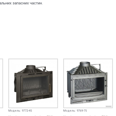
нальних запасних частин.
Модель:
9772-45
Модель:
9769-75