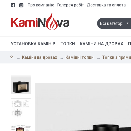
Про компанію
Галерея робіт
Доставка та оплата
Всі категорії
УСТАНОВКА КАМІНІВ
ТОПКИ
КАМІНИ НА ДРОВАХ
П
Каміни на дровах
Камінні топки
Топки з прям