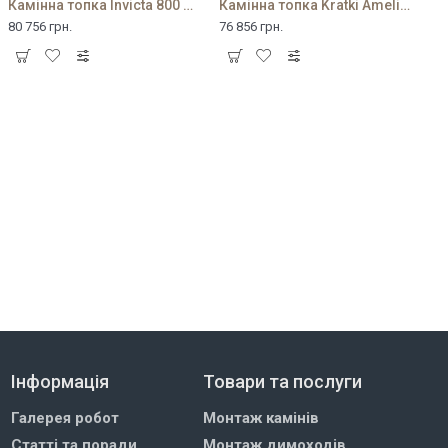
Камінна топка Invicta 800 Grande Angle з шибером
Камінна топка Kratki Amelia 25 Deco
80 756 грн.
76 856 грн.
Інформація
Товари та послуги
Галерея робот
Монтаж камінів
Статті та поради
Монтаж димоходів