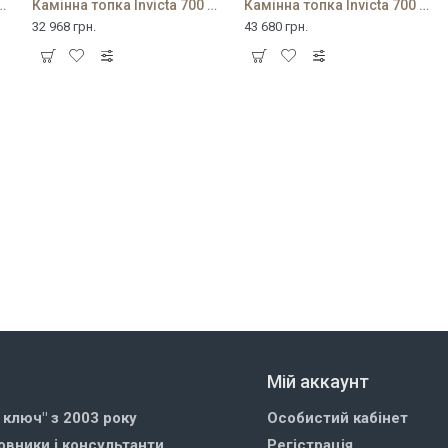
victa 700 Grande Angle
Камінна топка Invicta 700 Minos з шибером
Камінна топка Invicta 700 SELENIC з шибером
32 968 грн.
43 680 грн.
Мій аккаунт
д ключ" з 2003 року
Особистий кабінет
овники і консультанти
Регістрація