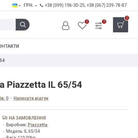
ГРН.
📞
+38 (099) 196-30-25
,
+38 (067) 239-78-87
0
0
0
ОНТАКТИ
/54
 Piazzetta IL 65/54
в: 0
-
Написати відгук
НА ЗАМОВЛЕННЯ
Виробник:
Piazzetta
Модель:
IL 65/54
Вага:
110.00kg