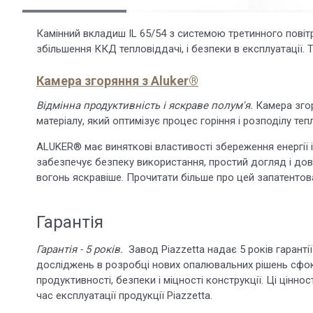
Камінний вкладиш IL 65/54 з системою третинного повітр
збільшення ККД тепловіддачі, і безпеки в експлуатації. 
Камера згоряння з Aluker®
Відмінна продуктивність і яскраве полум'я.
Камера зго
матеріалу, який оптимізує процес горіння і розподілу теп
ALUKER® має виняткові властивості збереження енергії 
забезпечує безпеку використання, простий догляд і довго
вогонь яскравіше. Прочитати більше про цей запатенто
Гарантія
Гарантія - 5 років.
Завод Piazzetta надає 5 років гарантії
досліджень в розробці нових опалювальних рішень сфок
продуктивності, безпеки і міцності конструкції. Ці цінно
час експлуатації продукції Piazzetta.