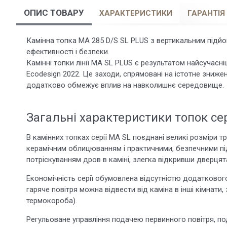
ОПИС ТОВАРУ
ХАРАКТЕРИСТИКИ
ГАРАНТІЯ
Камінна топка MA 285 D/S SL PLUS з вертикальним підй
ефективності і безпеки.
Камінні топки лінії MA SL PLUS є результатом найсучасн
Ecodesign 2022. Це заходи, спрямовані на істотне зниже
додатково обмежує вплив на навколишнє середовище.
Загальні характеристики топок сер
В камінних топках серії MA SL поєднані великі розміри 
керамічним облицюванням і практичними, безпечними п
потріскуванням дров в каміні, злегка відкривши дверцят
Економічність серії обумовлена ​​відсутністю додатково
гаряче повітря можна відвести від каміна в інші кімнат
термокороба).
Регульоване управління подачею первинного повітря, по