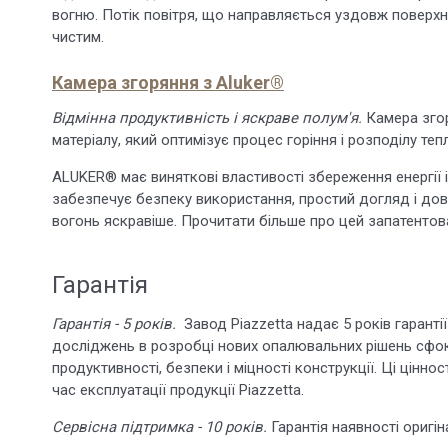
вогню. Потік повітря, що направляється уздовж поверх
чистим.
Камера згоряння з Aluker®
Відмінна продуктивність і яскраве полум'я.
Камера зго
матеріалу, який оптимізує процес горіння і розподілу теп
ALUKER® має виняткові властивості збереження енергії 
забезпечує безпеку використання, простий догляд і довго
вогонь яскравіше. Прочитати більше про цей запатенто
Гарантія
Гарантія - 5 років.
Завод Piazzetta надає 5 років гарантії
досліджень в розробці нових опалювальних рішень сфок
продуктивності, безпеки і міцності конструкції. Ці цінно
час експлуатації продукції Piazzetta.
Сервісна підтримка - 10 років.
Гарантія наявності оригі