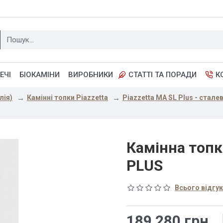
ЕЧІ
БІОКАМІНИ
ВИРОБНИКИ
СТАТТІ ТА ПОРАДИ
К
лія)
Камінні топки Piazzetta
Piazzetta MA SL Plus - стале
Камінна топка
PLUS
Всього відгукі
189 280 грн.