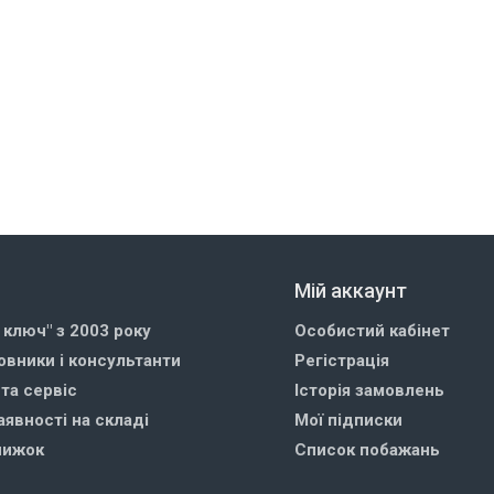
Мій аккаунт
д ключ" з 2003 року
Особистий кабінет
овники і консультанти
Регістрація
 та сервіс
Історія замовлень
аявності на складі
Мої підписки
нижок
Список побажань