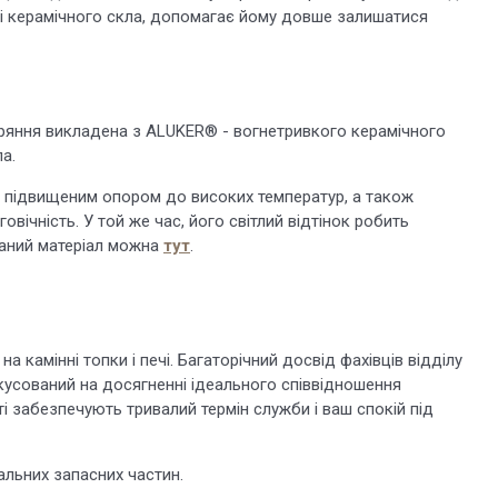
ні керамічного скла, допомагає йому довше залишатися
ряння викладена з ALUKER® - вогнетривкого керамічного
ла.
і підвищеним опором до високих температур, а також
вічність. У той же час, його світлий відтінок робить
ваний матеріал можна
тут
.
на камінні топки і печі. Багаторічний досвід фахівців відділу
усований на досягненні ідеального співвідношення
сті забезпечують тривалий термін служби і ваш спокій під
нальних запасних частин.