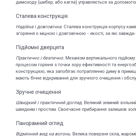
димоходу (шибер, або кагла) управляється за допомого
Сталева конструкція
Надійна і довговічна.
Сталева конструкція корпусу камі
згоряння є міцною і довговічною - якості, за які завжди
Підйомні дверцята
Практично і безпечно.
Механізм вертикального підйому
процесом горіння з точки зору ефективності та енерг
конструкцією, яка запобігає потраплянню диму в приміщ
мають бічне відкривання для зручного очищення і обслу
Зручне очищення
Швидкий і практичний догляд.
Великий знімний зольни
швидким і простим. Своєчасне прибирання залишків зол
Панорамний огляд
Відмінний вид на вогонь.
Велика поверхня скла, жаром