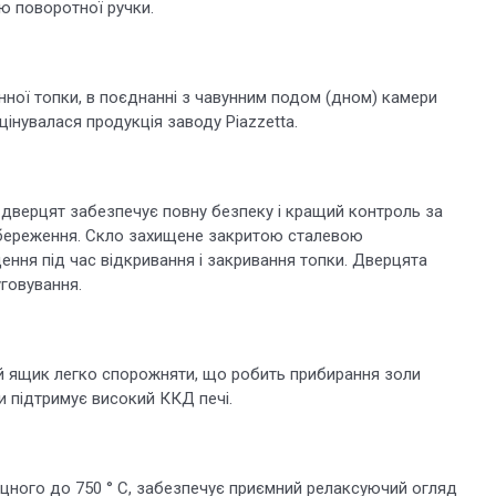
ю поворотної ручки.
нної топки, в поєднанні з чавунним подом (дном) камери
 цінувалася продукція заводу Piazzetta.
 дверцят забезпечує повну безпеку і кращий контроль за
озбереження. Скло захищене закритою сталевою
ення під час відкривання і закривання топки. Дверцята
говування.
й ящик легко спорожняти, що робить прибирання золи
и підтримує високий ККД печі.
іцного до 750 ° C, забезпечує приємний релаксуючий огляд