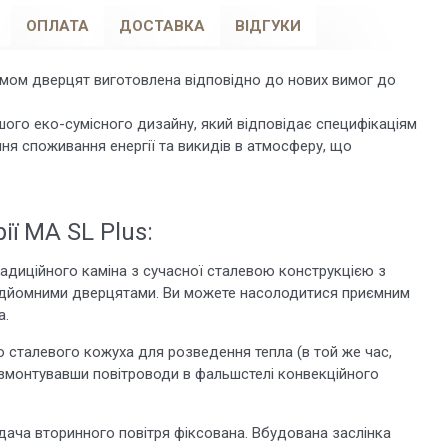
ОПЛАТА
ДОСТАВКА
ВІДГУКИ
омом дверцят виготовлена відповідно до нових вимог до
ішого еко-сумісного дизайну, який відповідає специфікаціям
ння споживання енергії та викидів в атмосферу, що
ії MA SL Plus:
традиційного каміна з сучасної сталевою конструкцією з
ідйомними дверцятами. Ви можете насолодитися приємним
а.
го сталевого кожуха для розведення тепла (в той же час,
и, змонтувавши повітроводи в фальшстелі конвекційного
дача вторинного повітря фіксована. Вбудована заслінка