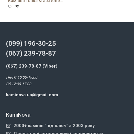
Камінна топка Kratki Amelia/L/BS/G
(099) 196-30-25
(067) 239-78-87
(067) 239-78-87 (Viber)
Пн-Пт 10:00-19:00
Сб 12:00-17:00
kaminova.ua@gmail.com
KamiNova
2000+ камінів "під ключ" з 2003 року
Досвідчені установники і консультанти