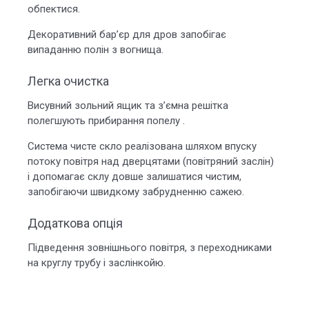
обпектися.
Декоративний бар’єр для дров запобігає
випаданню полін з вогнища.
Легка очистка
Висувний зольний ящик та з’ємна решітка
полегшують прибирання попелу .
Система чисте скло реалізована шляхом впуску
потоку повітря над дверцятами (повітряний заслін)
і допомагає склу довше залишатися чистим,
запобігаючи швидкому забрудненню сажею.
Додаткова опція
Підведення зовнішнього повітря, з переходниками
на круглу трубу і заслінкойю.