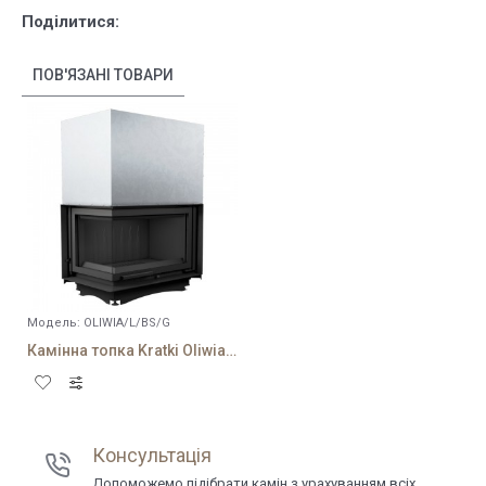
Поділитися:
ПОВ'ЯЗАНІ ТОВАРИ
Модель:
OLIWIA/L/BS/G
Камінна топка Kratki Oliwia 18/L/BS/G
Консультація
Допоможемо підібрати камін з урахуванням всіх