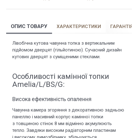
ОПИС ТОВАРУ
ХАРАКТЕРИСТИКИ
ГАРАНТІЯ
Лівобічна кутова чавунна топка з вертикальним
підйомом дверцят (гільйотиною). Сучасний дизайн
кутових дверцят з суміщеними стеклами.
Особливості камінної топки
Amelia/L/BS/G:
Висока ефективність опалення
Чавунна камера згоряння з декоративною задньою
панеллю і масивний корпус камінної топки
з товщиною стінок 8 мм відмінно акумулюють
тепло. Завдяки високим радіаторним пластинам
і високому димозбірнику, збільшується