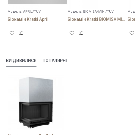
Модель:
APRIL/TUV
Модель:
BIOMISA/MINI/TUV
Мод
Біокамін Kratki April
Біокамін Kratki BIOMISA MINI чорний
ВИ ДИВИЛИСЯ
ПОПУЛЯРНІ