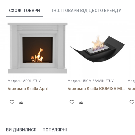
СХОЖІ ТОВАРИ
ІНШІ ТОВАРИ ВІД ЦЬОГО БРЕНДУ
Модель:
APRIL/TUV
Модель:
BIOMISA/MINI/TUV
Мод
Біокамін Kratki April
Біокамін Kratki BIOMISA MINI чорний
ВИ ДИВИЛИСЯ
ПОПУЛЯРНІ