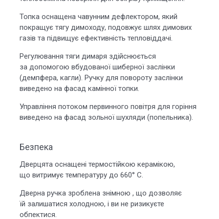
Топка оснащена чавунним дефлектором, який
покращує тягу димоходу, подовжує шлях димових
газів та підвищує ефективність тепловіддачі.
Регулювання тяги димаря здійснюється
за допомогою вбудованої шиберної заслінки
(демпфера, кагли). Ручку для повороту заслінки
виведено на фасад камінної топки.
Управління потоком первинного повітря для горіння
виведено на фасад зольної шухляди (попельника).
Безпека
Дверцята оснащені термостійкою керамікою,
що витримує температуру до 660° С.
Дверна ручка зроблена знімною , що дозволяє
їй залишатися холодною, і ви не ризикуєте
обпектися.