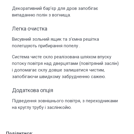
Декоративний бар’єр для дров запобігає
випаданню полін з вогнища.
Легка очистка
Висувний зольний ящик та з’ємна решітка
полегшують прибирання попелу .
Система чисте скло реалізована шляхом впуску
потоку повітря над дверцятами (повітряний заслін)
і допомагає склу довше залишатися чистим,
запобігаючи швидкому забрудненню сажею.
Додаткова опція
Підведення зовнішнього повітря, з переходниками
на круглу трубу і заслінкойю.
Поділитися: