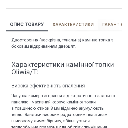
ОПИС ТОВАРУ
ХАРАКТЕРИСТИКИ
ГАРАНТІЯ
Двостороння (наскрізна, тунельна) камінна топка з
боковим відкриванням дверцят.
Характеристики камінної топки
Oliwia/T:
Висока ефективність опалення
Чавунна камера згоряння з декоративною задньою
панеллю і масивний корпус камінної топки
з товщиною стінок 8 мм відмінно акумулюють
тепло. Завдяки високим радіаторним пластинам
і високому димозбірнику, збільшується
теплообмінна поверхня для обігріву приміщення.