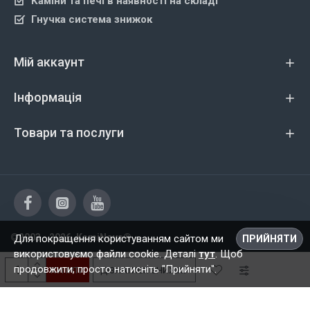
Каміни та печі в наявності на складі
Гнучка система знижок
Мій аккаунт
Інформація
Товари та послуги
©2003 - 2026, KamiNova®
Для покращення користуванням сайтом ми
ПРИЙНЯТИ
використовуємо файли cookie. Деталі
тут
. Щоб
продовжити, просто натисніть "Прийняти".
КУПИТИ
ДІЗНАТИСЯ ЗНИЖКУ