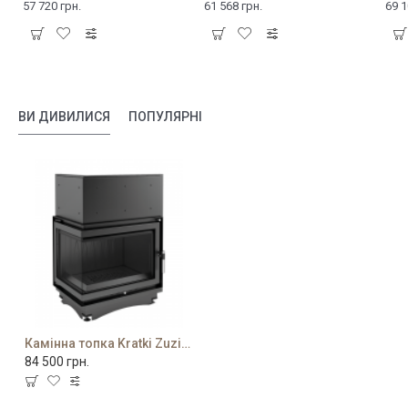
57 720 грн.
61 568 грн.
69 1
ВИ ДИВИЛИСЯ
ПОПУЛЯРНІ
Камінна топка Kratki Zuzia 16/L/BS
84 500 грн.