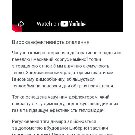
Висока ефективність опалення
Чавунна камера згоряння з декоративною задньою
панеллю і масивний корпус камінної топки
з товщиною стінок 8 мм відмінно акумулюють
тепло. Завдяки високим радіаторним пластинам
і високому димозбірнику, збільшується
теплообмінна поверхня для обігріву приміщення.
Топка оснащена чавунним дефлектором, який
покращує тягу димоходу, подовжує шлях димових
газів та підвищує ефективність тепловіддачі.
Регулювання тяги димаря здійснюється
за допомогою вбудованої шиберної заслінки
(демпфера, кагли). Ручку для повороту заслінки