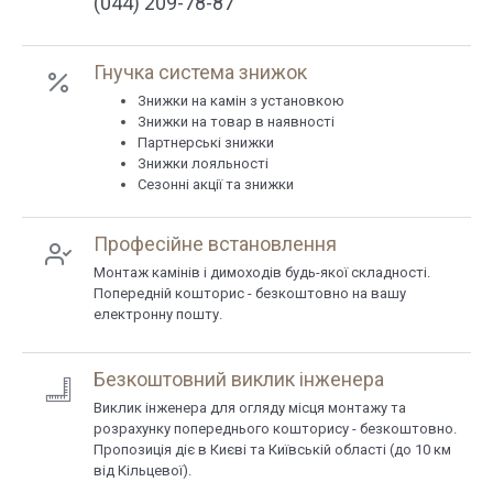
(044) 209-78-87
Гнучка система знижок
Знижки на камін з установкою
Знижки на товар в наявності
Партнерські знижки
Знижки лояльності
Сезонні акції та знижки
Професійне встановлення
Монтаж камінів і димоходів будь-якої складності.
Попередній кошторис - безкоштовно на вашу
електронну пошту.
Безкоштовний виклик інженера
Виклик інженера для огляду місця монтажу та
розрахунку попереднього кошторису - безкоштовно.
Пропозиція діє в Києві та Київській області (до 10 км
від Кільцевої).