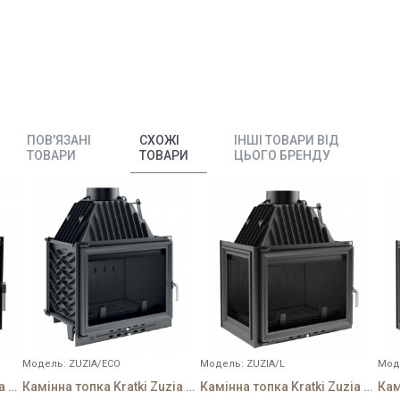
ПОВ'ЯЗАНІ
СХОЖІ
ІНШІ ТОВАРИ ВІД
ТОВАРИ
ТОВАРИ
ЦЬОГО БРЕНДУ
Модель:
ZUZIA/ECO
Модель:
ZUZIA/L
Мод
Камінна топка Kratki Zuzia 16 Deco
Камінна топка Kratki Zuzia 16 Eco
Камінна топка Kratki Zuzia 16 L