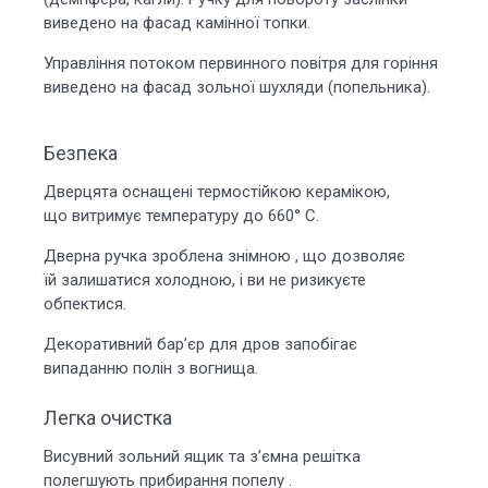
виведено на фасад камінної топки.
Управління потоком первинного повітря для горіння
виведено на фасад зольної шухляди (попельника).
Безпека
Дверцята оснащені термостійкою керамікою,
що витримує температуру до 660° С.
Дверна ручка зроблена знімною , що дозволяє
їй залишатися холодною, і ви не ризикуєте
обпектися.
Декоративний бар’єр для дров запобігає
випаданню полін з вогнища.
Легка очистка
Висувний зольний ящик та з’ємна решітка
полегшують прибирання попелу .