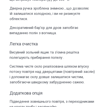
Дверна ручка зроблена знімною , що дозволяє
їй залишатися холодною, і ви не ризикуєте
обпектися.
Декоративний бар’єр для дров запобігає
випаданню полін з вогнища.
Легка очистка
Висувний зольний ящик та з’ємна решітка
полегшують прибирання попелу .
Система чисте скло реалізована шляхом впуску
потоку повітря над дверцятами (повітряний заслін)
і допомагає склу довше залишатися чистим,
запобігаючи швидкому забрудненню сажею.
Додаткова опція
Підведення зовнішнього повітря, з переходниками
на круглу трубу і заслінкойю.