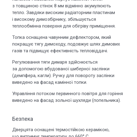
з товщиною стінок 8 мм відмінно акумулюють
тепло. Завдяки високим радіаторним пластинам
і високому димозбірнику, збільшується
теплообмінна поверхня для обігріву приміщення.
Топка оснащена чавунним дефлектором, який
покращує тягу димоходу, подовжує шлях димових
газів та підвищує ефективність тепловіддачі.
Регулювання тяги димаря здійснюється
за допомогою вбудованої шиберної заслінки
(демпфера, кагли). Ручку для повороту заслінки
виведено на фасад камінної топки.
Управління потоком первинного повітря для горіння
виведено на фасад зольної шухляди (попельника).
Безпека
Дверцята оснащені термостійкою керамікою,
що витримує температуру до 660° С.