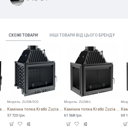
СХОЖІ ТОВАРИ
ІНШІ ТОВАРИ ВІД ЦЬОГО БРЕНДУ
Модель:
ZUZIA/ECO
Модель:
ZUZIA/L
Мод
Камінна топка Kratki Zuzia 16 Deco
Камінна топка Kratki Zuzia 16 Eco
Камінна топка Kratki Zuzia 16 L
57 720 грн.
61 568 грн.
69 1