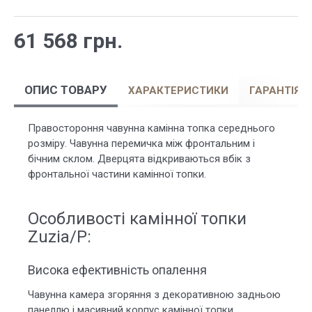
61 568 грн.
ОПИС ТОВАРУ
ХАРАКТЕРИСТИКИ
ГАРАНТІЯ
Правостороння чавунна камінна топка середнього
розміру. Чавунна перемичка між фронтальним і
бічним склом. Дверцята відкриваються вбік з
фронтальної частини камінної топки.
Особливості камінної топки
Zuzia/P:
Висока ефективність опалення
Чавунна камера згоряння з декоративною задньою
панеллю і масивний корпус камінної топки