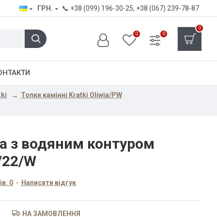
ГРН.
📞
+38 (099) 196-30-25
,
+38 (067) 239-78-87
0
0
0
ОНТАКТИ
ki
Топки камінні Kratki Oliwia/PW
а з водяним контуром
/22/W
в: 0
-
Написати відгук
НА ЗАМОВЛЕННЯ