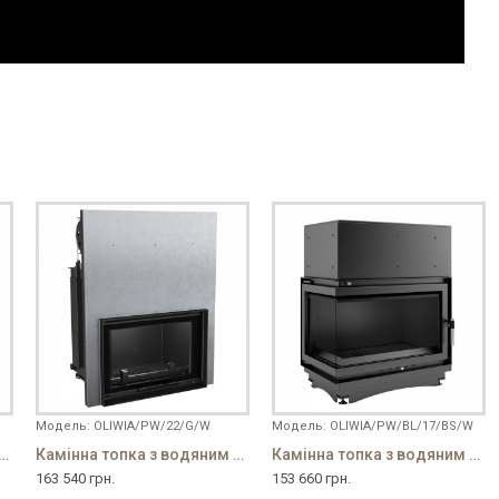
Модель:
OLIWIA/PW/22/G/W
Модель:
OLIWIA/PW/BL/17/BS/W
пка з водяним контуром Oliwia/PW/22
Камінна топка з водяним контуром Oliwia/PW/22/G
Камінна топка з водяним контуром Oliwia/PW/BL/17/BS/W
163 540 грн.
153 660 грн.