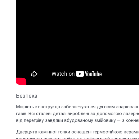
Безпека
Міцність конструкції забезпечується дуговим зварюванн
газів. Всі сталеві деталі вироблені за допомогою лазер
від перегріву завдяки вбудованому змійовику — з конне
Дверцята камінної топки оснащені термостійкою керамі
конструкція дверцят стійка до деформацій завдяки вик