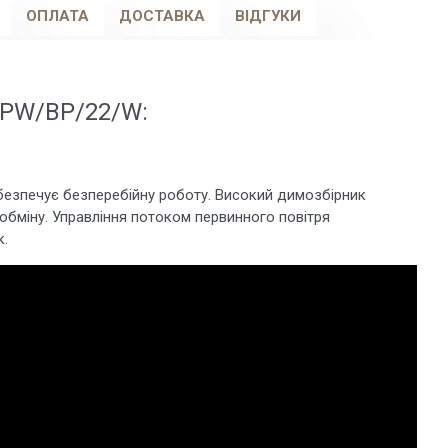
ОПЛАТА
ДОСТАВКА
ВІДГУКИ
a/PW/BP/22/W:
абезпечує безперебійну роботу. Високий димозбірник
обміну. Управління потоком первинного повітря
к.