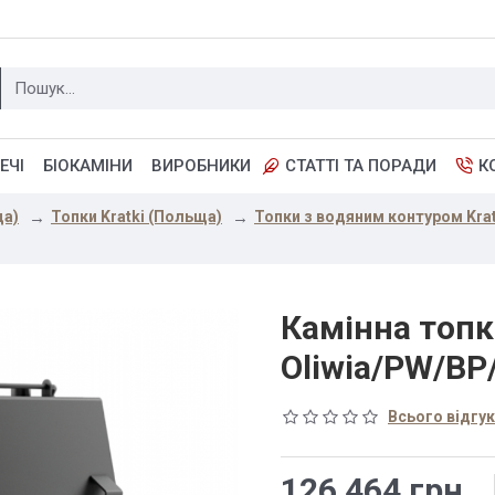
ЕЧІ
БІОКАМІНИ
ВИРОБНИКИ
СТАТТІ ТА ПОРАДИ
К
ща)
Топки Kratki (Польща)
Топки з водяним контуром Krat
Камінна топк
Oliwia/PW/BP
Всього відгукі
126 464 грн.