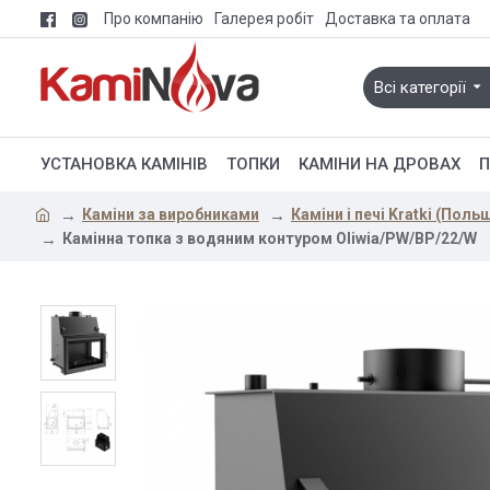
Про компанію
Галерея робіт
Доставка та оплата
Всі категорії
УСТАНОВКА КАМІНІВ
ТОПКИ
КАМІНИ НА ДРОВАХ
П
Каміни за виробниками
Каміни і печі Kratki (Поль
Камінна топка з водяним контуром Oliwia/PW/BP/22/W