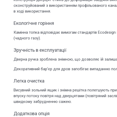
сконструйований з використанням профільованого канал
в ході використання.
Екологічне горіння
Камінна топка відповідає вимогам стандартів Ecodesign 
(чадного газу).
Зручність в експлуатації
Дверна ручка зроблена знімною, що дозволяє їй залишат
Декоративний бар’єр для дров запобігає випаданню пол
Легка очистка
Висувний зольний ящик і знімна решітка полегшують пр
впуску потоку повітря над дверцятами (повітряний засл
швидкому забрудненню сажею.
Додаткова опція