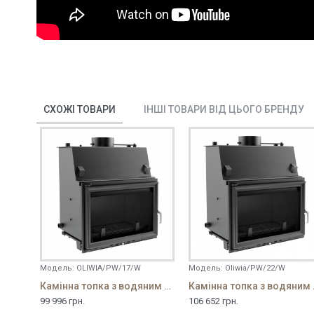
СХОЖІ ТОВАРИ
ІНШІ ТОВАРИ ВІД ЦЬОГО БРЕНДУ
Модель:
OLIWIA/PW/17/W
Модель:
Oliwia/PW/22/W
Камінна топка з водяним контуром Oliwia/PW/17
Камінна то
99 996 грн.
106 652 грн.