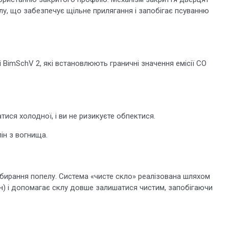
у, що забезпечує щільне прилягання і запобігає псуванню
і BimSchV 2, які встановлюють граничні значення емісії СО
ися холодної, і ви не ризикуєте обпектися.
ін з вогнища.
ибирання попелу. Система «чисте скло» реалізована шляхом
ін) і допомагає склу довше залишатися чистим, запобігаючи