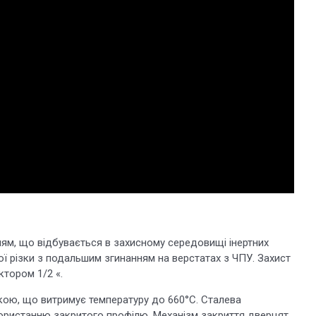
ям, що відбувається в захисному середовищі інертних
ної різки з подальшим згинанням на верстатах з ЧПУ. Захист
ктором 1/2 «.
кою, що витримує температуру до 660°С. Сталева
ористанню закритого профілю. Механізм закриття дверцят