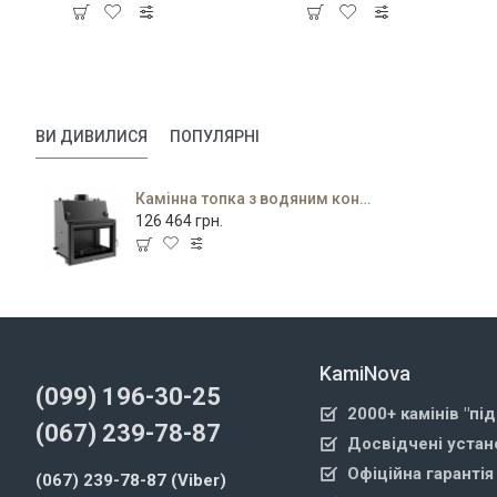
ВИ ДИВИЛИСЯ
ПОПУЛЯРНІ
Камінна топка з водяним контуром Oliwia/PW/BP/22/W
126 464 грн.
KamiNova
(099) 196-30-25
2000+ камінів "пі
(067) 239-78-87
Досвідчені устан
Офіційна гарантія
(067) 239-78-87 (Viber)