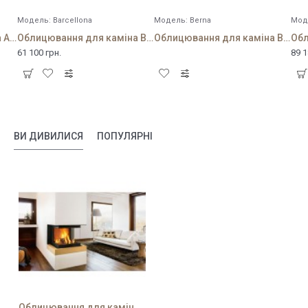
Модель:
Barcellona
Модель:
Berna
Мод
Облицювання для каміна Adelaide
Облицювання для каміна Barcellona
Облицювання для каміна Berna
61 100 грн.
89 1
ВИ ДИВИЛИСЯ
ПОПУЛЯРНІ
Облицювання для каміна Aberdeen