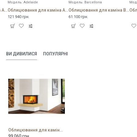
Модель:
Adelaide
Модель:
Barcellona
Мод
Облицювання для каміна Academy
Облицювання для каміна Adelaide
Облицювання для каміна Barcellona
121 940 грн.
61 100 грн.
ВИ ДИВИЛИСЯ
ПОПУЛЯРНІ
Облицювання для каміна Bristol
99 060 грн.