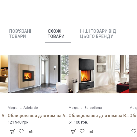
ПОВ'ЯЗАНІ
СХОЖІ
ІНШІ ТОВАРИ ВІД
ТОВАРИ
ТОВАРИ
ЦЬОГО БРЕНДУ
Модель:
Adelaide
Модель:
Barcellona
Мод
Облицювання для каміна Academy
Облицювання для каміна Adelaide
Облицювання для каміна Barcellona
121 940 грн.
61 100 грн.