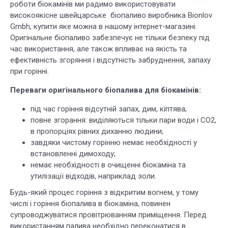
роботи біокамінів ми радимо використовувати
високоякісне швейцарське біопаливо виробника Bionlov
Gmbh, купити яке можна в нашому інтернет-магазині.
Оригінальне біопаливо забезпечує не тільки безпеку під
час використання, але також впливає на якість та
ефективність згоряння і відсутність забруднення, запаху
при горінні.
Переваги оригінального біопалива для біокамінів:
під час горіння відсутній запах, дим, кіптява;
повне згорання: виділяються тільки пари води і CO2,
в пропорціях рівних диханню людини;
завдяки чистому горінню немає необхідності у
встановленні димоходу;
немає необхідності в очищенні біокаміна та
утилізації відходів, наприклад золи.
Будь-який процес горіння з відкритим вогнем, у тому
числі і горіння біопалива в біокаміна, повинен
супроводжуватися провітрюванням приміщення. Перед
використанням палива необхідно переконатися в