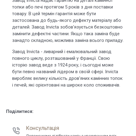
Завод Invicta надає гарантію на деталі камінної
топки або печі протягом 5 років з дня поставки
товару. В цей термін гарантія може бути
застосована до будь-якого дефекту матеріалу або
деталей. Завод Invicta зобов'язується безкоштовно
замінити дефектні частини. Якщо така заміна буде
занадто складною, можлива заміна всього приладу.
Завод Invicta - ливарний і емалювальний завод
повного циклу, розташований у Франції. Свою
історію завод веде з 1924 року, і сьогодні може
бути певно названий лідером в своїй сфері. Invicta
виробляє велику кількість дров'яних камінних топок
і печей, які орієнтовані на широке коло споживачів.
Поділитися:
Консультація
Допоможемо підібрати камін з урахуванням всіх