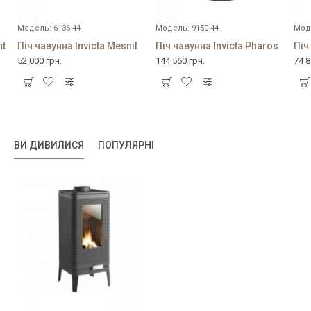
Модель:
6136-44
Модель:
9150-44
Мод
nt
Піч чавунна Invicta Mesnil
Піч чавунна Invicta Pharos
Піч
52 000 грн.
144 560 грн.
74 8
ВИ ДИВИЛИСЯ
ПОПУЛЯРНІ