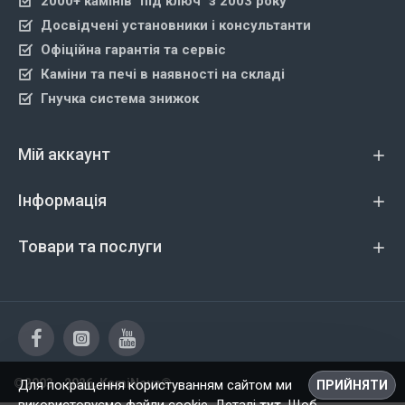
2000+ камінів "під ключ" з 2003 року
Досвідчені установники і консультанти
Офіційна гарантія та сервіс
Каміни та печі в наявності на складі
Гнучка система знижок
Мій аккаунт
Інформація
Товари та послуги
©2003 - 2026, KamiNova®
Для покращення користуванням сайтом ми
ПРИЙНЯТИ