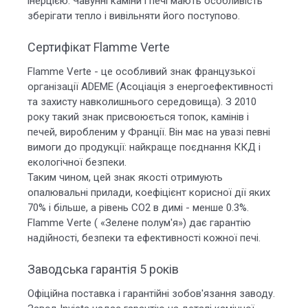
інерцією. Чавунні каміни і печі мають особливість
зберігати тепло і вивільняти його поступово.
Сертифікат Flamme Verte
Flamme Verte - це особливий знак французької
організації ADEME (Асоціація з енергоефективності
та захисту навколишнього середовища). З 2010
року такий знак присвоюється топок, камінів і
печей, виробленим у Франції. Він має на увазі певні
вимоги до продукції: найкраще поєднання ККД і
екологічної безпеки.
Таким чином, цей знак якості отримують
опалювальні прилади, коефіцієнт корисної дії яких
70% і більше, а рівень СО2 в димі - менше 0.3%.
Flamme Verte ( «Зелене полум'я») дає гарантію
надійності, безпеки та ефективності кожної печі.
Заводська гарантія 5 років
Офіційна поставка і гарантійні зобов'язання заводу.