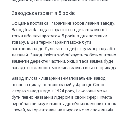
надійності, безпеки та ефективності кожної печі.
Заводська гарантія 5 років
Офіційна поставка і гарантійні зобов'язання заводу.
Завод Invicta надає гарантію на деталі камінної
топки або печі протягом 5 років з дня поставки
товару. В цей термін гарантія може бути
застосована до будь-якого дефекту матеріалу або
деталей. Завод Invicta зобов'язується безкоштовно
замінити дефектні частини. Якщо така заміна буде
занадто складною, можлива заміна всього приладу.
Завод Invicta - ливарний і емалювальний завод
повного циклу, розташований у Франції. Свою
історію завод веде з 1924 року, і сьогодні може
бути певно названий лідером в своїй сфері. Invicta
виробляє велику кількість дров'яних камінних топок
і печей, які орієнтовані на широке коло споживачів.