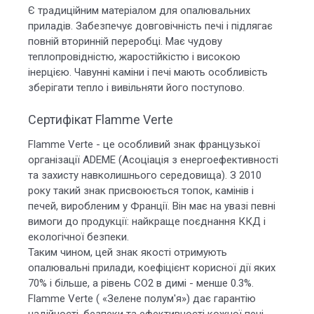
Є традиційним матеріалом для опалювальних
приладів. Забезпечує довговічність печі і підлягає
повній вторинній переробці. Має чудову
теплопровідністю, жаростійкістю і високою
інерцією. Чавунні каміни і печі мають особливість
зберігати тепло і вивільняти його поступово.
Сертифікат Flamme Verte
Flamme Verte - це особливий знак французької
організації ADEME (Асоціація з енергоефективності
та захисту навколишнього середовища). З 2010
року такий знак присвоюється топок, камінів і
печей, виробленим у Франції. Він має на увазі певні
вимоги до продукції: найкраще поєднання ККД і
екологічної безпеки.
Таким чином, цей знак якості отримують
опалювальні прилади, коефіцієнт корисної дії яких
70% і більше, а рівень СО2 в димі - менше 0.3%.
Flamme Verte ( «Зелене полум'я») дає гарантію