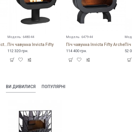
Модель:
6480-44
Модель:
6479-44
Мод
Піч чавунна з емаллю Invicta Fifty Arche
Піч чавунна Invicta Fifty
Піч чавунна Invicta Fifty Arche
Піч
112 320 грн.
114 400 грн.
52 0
ВИ ДИВИЛИСЯ
ПОПУЛЯРНІ